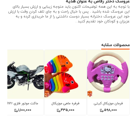
عروسک دختر رقاص به عنوان هدیه
با توجه به این همه توضیحات اکنون باید متوجه زیبایی و ارزش بسیار بالای
این عروسک شده باشید . پس با خیال راحت و به جای تلف کردن وقت با ارزش
خود این عروسک دخترانه بسیار دوست داشتنی را از ما خریداری کرده و به
عزیزان و کودکان خود تقدیم کنید .
محصولات مشابه
یتی
فرفره ماهی موزیکال
ماکت موتور فلزی h2r
ماکت ماشین فلزی جی تی
آر
1,100,000
435,000
4,250,000