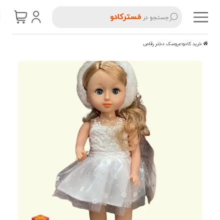
مَسترکادو
جستجو در
خرید کادو
عروسک دختر رقاص