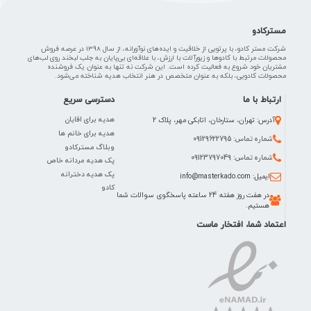
مسترکادو
شرکت مستر کادو، با پرتویی از خلاقیت و ایده‌های نوآورانه، از سال 1398 در عرصه فروش
محصولات مرتبط با کادوها و زیورآلات با ارزش، با علاقه‌ای بی‌پایان به جلب لبخند روی لب‌های
مشتریان خود شروع به فعالیت کرده است. این شرکت نه تنها به عنوان یک فروشنده
محصولات کادویی، بلکه به عنوان متخصص در هنر انتخاب هدیه شناخته می‌شود.
ارتباط با ما
دسترسی سریع
هدیه برای اقایان
آدرس: تهران، ستارخان، اتابکی مهر، پلاک 2
هدیه برای خانم ها
شماره تماس: 09129622795
وبلاگ مسترکادو
شماره تماس: 09123797049
پک هدیه مردانه خاص
پک هدیه دخترانه
ایمیل: info@masterkado.com
کادو
در هفت روز هفته 24 ساعته پاسخگوی سوالات شما
هستیم.
اعتماد شما، افتخار ماست