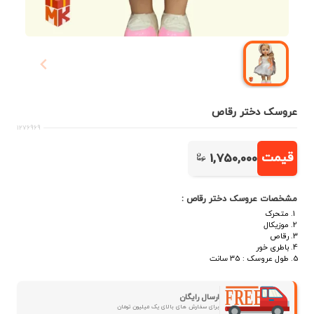
عروسک دختر رقاص
1276969
قیمت
1,750,000
مشخصات عروسک دختر رقاص :
متحرک
موزیکال
رقاص
باطری خور
طول عروسک : 35 سانت
ارسال رایگان
برای سفارش های بالای یک میلیون تومان