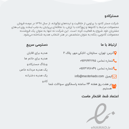
مسترکادو
شرکت مستر کادو، با پرتویی از خلاقیت و ایده‌های نوآورانه، از سال 1398 در عرصه فروش
محصولات مرتبط با کادوها و زیورآلات با ارزش، با علاقه‌ای بی‌پایان به جلب لبخند روی لب‌های
مشتریان خود شروع به فعالیت کرده است. این شرکت نه تنها به عنوان یک فروشنده
محصولات کادویی، بلکه به عنوان متخصص در هنر انتخاب هدیه شناخته می‌شود.
ارتباط با ما
دسترسی سریع
هدیه برای اقایان
آدرس: تهران، ستارخان، اتابکی مهر، پلاک 2
هدیه برای خانم ها
شماره تماس: 09129622795
وبلاگ مسترکادو
شماره تماس: 09123797049
پک هدیه مردانه خاص
پک هدیه دخترانه
ایمیل: info@masterkado.com
کادو
در هفت روز هفته 24 ساعته پاسخگوی سوالات شما
هستیم.
اعتماد شما، افتخار ماست