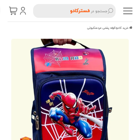
مَسترکادو
جستجو در
خرید کادو
کوله پشتی مردعنکبوتی