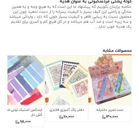
کوله پشتی مردعنکبوتی به عنوان هدیه
خلاصه برایتان بگوییم که پیشنهاد ما این است که به هیچ وجه و به همین
سادگی و راحتی این کیف بسیار با کیفیت پسرانه را از دست ندهید چون این
محصول نسبت به زیبایی ظاهر و کیفیت بسیار خوبی که دارد ، وارداتی میباشد
و سه زیپه است و ضد آب هم میباشد و در کل هیچ کم و کسری برای تقدیم
یک هدیه خوب ندارد .
محصولات مشابه
تحریر دخترانه
دفتر رنگ آمیزی فانتزی
ایندکس استیک نوتی خط
مینی چراغ مط
کش دار
0,000
110,000
130,000
95,000