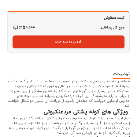
ثبت سفارش
1,350,000
جمع کل پرداختی:
افزودن به سبد خرید
توضیحات
همانطور که خیلی واضح و مشخص در تصویر بالا معلوم است ، این کیف جذاب
پسرانه طرح مردعنکبوتی از کیفیت بسیار عالی و فوق العاده جذابی برخوردار
است که جنس بسیار خوب آن طوری است که به همین سادگی از بین نمیرود
و خراب یا پاره نمیشود ! . این کیف مردعنکبوتی پسرانه مناسب بچه های
مدارس ابتدایی میباشد که مطمعن باشید از دریافت ان بسیار خوشحال خواهند
شد .
ویژگی های کوله پشتی مردعنکبوتی
نوع این کیف پسرانه طرح مردعنکبوتی صندوقی شکل میباشد که دارای سه
زیپ است و داخل آنها بسیار بزرگ و جا دار میباشد و چیز ها لوازم تحریر ها ،
خوراکی ، قمقمه ، غذا و... زیادی در آن قرار میگیرد . این کیف مردعنکبوتی سه
زیپه یک کیف کوله ای وارداتی ضد آب میباشد .