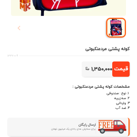
کوله پشتی مردعنکبوتی
1442009
قیمت
1,350,000
مشخصات کوله پشتی مردعنکبوتی :
نوع : صندوقی
سه زیپه
وارداتی
ضد آب
ارسال رایگان
برای سفارش های بالای یک میلیون تومان