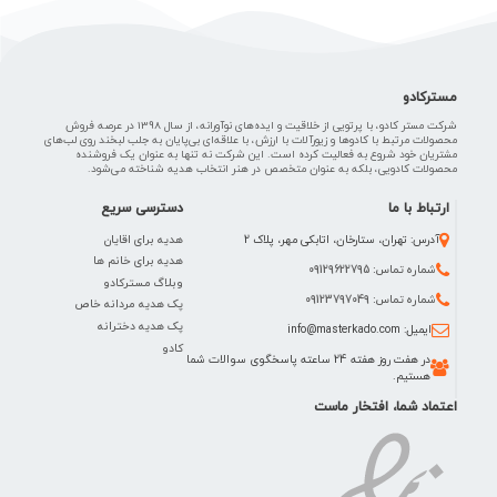
مسترکادو
شرکت مستر کادو، با پرتویی از خلاقیت و ایده‌های نوآورانه، از سال 1398 در عرصه فروش
محصولات مرتبط با کادوها و زیورآلات با ارزش، با علاقه‌ای بی‌پایان به جلب لبخند روی لب‌های
مشتریان خود شروع به فعالیت کرده است. این شرکت نه تنها به عنوان یک فروشنده
محصولات کادویی، بلکه به عنوان متخصص در هنر انتخاب هدیه شناخته می‌شود.
ارتباط با ما
دسترسی سریع
هدیه برای اقایان
آدرس: تهران، ستارخان، اتابکی مهر، پلاک 2
هدیه برای خانم ها
شماره تماس: 09129622795
وبلاگ مسترکادو
شماره تماس: 09123797049
پک هدیه مردانه خاص
پک هدیه دخترانه
ایمیل: info@masterkado.com
کادو
در هفت روز هفته 24 ساعته پاسخگوی سوالات شما
هستیم.
اعتماد شما، افتخار ماست