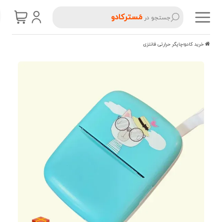
مَسترکادو
جستجو در
خرید کادو
چاپگر حرارتی فانتزی