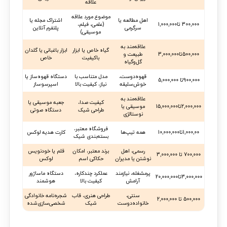
علاقه
موضوع مورد علاقه
اهل مطالعه یا
اشتراک مجله یا
300,000 تا1,000,000
(علمی، فیلم،
سرگرمی
پلتفرم آنلاین
موسیقی)
علاقه‌مند به
گیاه خاص یا ابزار
ابزار باغبانی یا گلدان
500,000تا3,000,000
طبیعت و
باکیفیت
خاص
گل‌وگیاه
قهوه‌دوست،
مدل متناسب با
دستگاه قهوه‌ساز یا
900,000تا 5,000,000
خوش‌سلیقه
نیاز، کیفیت بالا
اسپرسوساز
علاقه‌مند به
کیفیت صدا،
جعبه موسیقی یا
2,000,000تا15,000,000
موسیقی یا
طراحی شیک
دستگاه صوتی
نوستالژی
فروشگاه معتبر،
1,000,00تا10,000,000
همه تیپ‌ها
کارت هدیه لوکس
بسته‌بندی شیک
رسمی، اهل
برند معتبر، امکان
قلم یا خودنویس
700,000 تا 3,000,000
نوشتن یا مدیران
حکاکی اسم
لوکس
پرمشغله، نیازمند
عملکرد چندکاره،
دستگاه ماساژور
3,000,000تا20,000,000
آرامش
کیفیت بالا
هوشمند
سنتی،
طراحی هنری، قاب
شجره‌نامه خانوادگی
500,000 تا 2,000,000
خانواده‌دوست
شیک
شخصی‌سازی‌شده