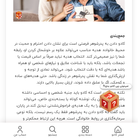
جمع‌بندی
کادو دادن به پدرشوهر فرصتی است برای نشان دادن احترام و محبت در
محیط خانواده. هدیه مناسب می‌تواند علاوه بر خوشحال کردن او، رابطه
شما را نیز صمیمی‌تر کند. انتخاب هدیه نباید صرفاً بر اساس قیمت یا
تجملات باشد، بلکه باید با شناخت علایق و نیازهای شخصی او همراه
باشد.هدیه‌ای که با دقت انتخاب شود، می‌تواند نمادی از توجه و
ارزش‌گذاری شما به نقش پدرشوهر در زندگی باشد. حتی هدیه‌های ساده
به راهنمایی نیاز داری؟
و کوچک، اگر با عشق داده شوند، ارزش بسیار بالایی دارند.
نمیدونی چی کادو بدی؟!
نکته مهم این است که کادو باید جنبه شخصی و احساسی داشته
باشد. اضافه کردن یک نوشته کوتاه یا بسته‌بندی خاص، می‌تواند
هدیه‌ای معمولی را به یک هدیه‌ی فراموش‌نشدنی تبدیل کند.در پایان،
باید گفت که کادو دادن به پدرشوهر فقط یک رسم نیست، بلکه نوعی
سرمایه‌گذاری در روابط خانوادگی است. هرچه این ارتباط محکم‌تر و
صمیمی‌تر شود، آرامش و شادی بیشتری در خانواده حاکم خواهد شد.
مَستر کادو
دسته بندی
جستجو
حساب من
سوالات متداول درباره کادو برای پدرشوهر