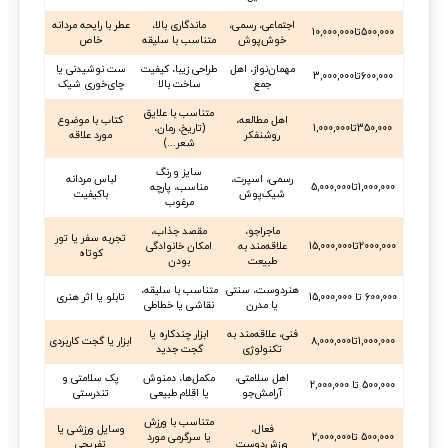
اجتماعی، رسمی،
ماندگاری بالا،
عطر با رایحه مردانه
500,000تا10,000,000
خوش‌پوش
متناسب با سلیقه
خاص
مهمان‌نواز، اهل
طراحی زیبا، کیفیت
ست نوشیدنی یا
600,000تا3,000,000
جمع
ساخت بالا
چای‌خوری شیک
متناسب با علایق
اهل مطالعه،
کتاب با موضوع
350,000تا1,000,000
(تاریخ، رمان،
روشنفکر
مورد علاقه
شعر...)
سایز و رنگ
رسمی، اسپرت،
لباس مردانه
1,000,000تا5,000,000
مناسب، پارچه
شیک‌پوش
باکیفیت
مرغوب
ماجراجو،
مقصد جذاب،
تجربه سفر یا تور
2000,000تا15,000,000
علاقه‌مند به
امکان خانوادگی
کوتاه
طبیعت
بودن
هنردوست، سنتی
متناسب با سلیقه،
600,000 تا 15,000,000
تابلو یا اثر هنری
یا مدرن
نقاشی یا خطاطی
فنی، علاقه‌مند به
ابزار چندکاره یا
1,000,000تا8,000,000
ابزار یا گجت کاربردی
تکنولوژی
گجت جدید
اهل سلامتی،
مکمل‌ها، دمنوش
پک سلامتی و
500,000 تا 2,000,000
آرامش‌جو
یا اقلام طبیعی
تندرستی
متناسب با ورزش
فعال،
وسایل ورزشی یا
500,000 تا2,000,000
یا سرگرمی مورد
ورزش‌دوست
تفریحی