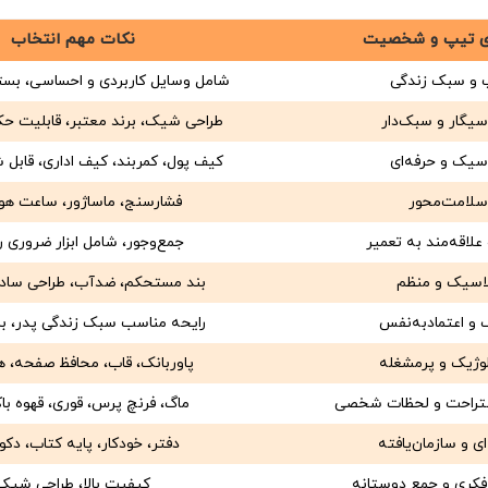
ی تیپ و شخصیت
نکات مهم انتخاب
 و سبک زندگی
شامل وسایل کاربردی و احساسی، بست
سیگار و سبک‌دار
طراحی شیک، برند معتبر، قابلیت 
سیک و حرفه‌ای
کیف پول، کمربند، کیف اداری، قابل
سلامت‌محور
فشارسنج، ماساژور، ساعت هو
علاقه‌مند به تعمیر
جمع‌وجور، شامل ابزار ضروری ر
لاسیک و منظم
بند مستحکم، ضدآب، طراحی ساد
و اعتمادبه‌نفس
رایحه مناسب سبک زندگی پدر، بر
لوژیک و پرمشغله
پاوربانک، قاب، محافظ صفحه، ه
استراحت و لحظات شخصی
ماگ، فرنچ پرس، قوری، قهوه ب
ای و سازمان‌یافته
دفتر، خودکار، پایه کتاب، دکو
 فکری و جمع دوستانه
کیفیت بالا، طراحی شیک