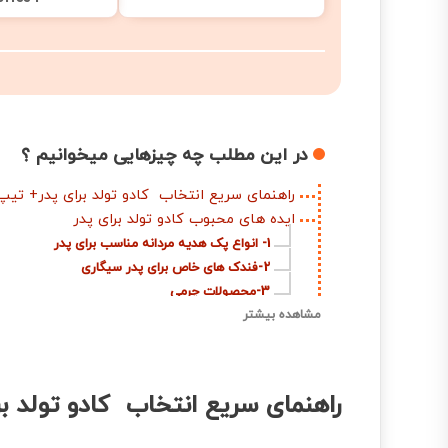
در این مطلب چه چیزهایی میخوانیم ؟
راهنمای سریع انتخاب کادو تولد برای پدر+ ت
ایده‌ های محبوب کادو تولد برای پدر
1- انواع پک هدیه مردانه مناسب برای پدر
2-فندک های خاص برای پدر سیگاری
3-محصولات چرمی
3-ابزارهای سلامت
مشاهده بیشتر
4-جعبه ابزار کوچک
5-ساعت مچی قیمت مناسب
6-عطر و ادکلن
راهنمای سریع انتخاب کادو تولد 
7-لوازم جانبی موبایل
8-وسایل مربوط به قهوه و چای