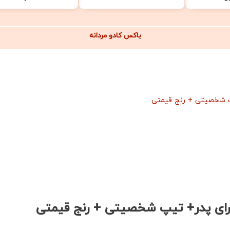
نمیدونی چی کادو بدی؟!
باکس کادو مردانه
ما راهنماییت میکنیم
مشاوره واتساپ:
0991 95000 93
یپ شخصیتی + رنج قیمتی
مشاوره تلفنی:
0912 962 2795
برای پدر+ تیپ شخصیتی + رنج قیمتی