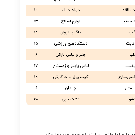
 علاقه
حوله حمام
12
 معتبر
لوازم اصلاح
13
اب
ماگ یا لیوان
14
ثابت
دستگاه‌های ورزشی
15
اب
چتر و لباس بارانی
16
کیفیت
لباس پاییز و زمستان
17
خصی‌سازی
کیف پول یا جا کارتی
18
معتبر
چمدان
19
تشو
تشک طبی
20
د داره اما واقعیت اینه که همه هدیه‌ها مناسب