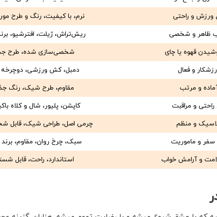
 ورزش و راحتی
نرم، با کیفیت، رنگ و طرح مورد
ب ظاهر و شخصی
ریش‌تراش، ژیلت، افترشیو، برند
شیدن قهوه یا چای
شخصی‌سازی شده، طرح جذ
زشکار و فعال
دمبل، کش ورزشی، دوچرخه 
ماده و مرتب
مقاوم، طرح شیک، رنگ جذ
راحتی و مراقبت
کاپشن، پلیور، شال و کلاه با
لاسیک و منظم
چرمی اصل، طراحی شیک، قابل ش
 سفر و ماموریت
سبک، چرخ روان، مقاوم، برند 
امت و آرامش خواب
استاندارد، راحت، قابل شس
ر
یه که با عشق شروع میشه و با رضایت تموم میشه. هزاران گزینه وجو