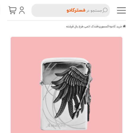
مَسترکادو
جستجو در
خرید کادو
اکسسوری
فندک اتمی طرح بال فرشته