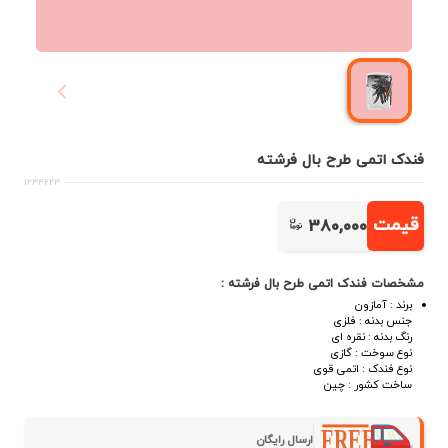
فندک اتمی طرح بال فرشته
1234223
قیمت
380,000
مشخصات فندک اتمی طرح بال فرشته :
برند : آمازون
جنس بدنه : فلزی
رنگ بدنه : نقره ای
نوع سوخت : گازی
نوع فندک : اتمی قوی
ساخت کشور : چین
ارسال رایگان