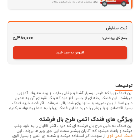
برای سفارش های بالای یک میلیون تومان
ثبت سفارش
380,000
جمع کل پرداختی:
افزودن به سبد خرید
توضیحات
این فندک زیبا که طرحی بسیار آشنا و جذابی دارد ، از برند معروف آمازون
میباشد . این فندک بدنه ای از جنس فلز دارد که رنگ نقره ای آن به همین
دلیل اصلا از بین نمیرود و سالها برای شما باقی میماند . اگر قصد خرید فندک
بسیار اقتصادی و با ارزشی را دارید ما این فندک زیبا را به شما پیشنهاد میکنیم
.
ویژگی های فندک اتمی طرح بال فرشته
این فندک به دلیل طرح بال فرشته ای که دارد ، اکثر آقایان را به خود جذب
میکند و باعث میشود که آقایان بیشتر سمت این جور چیز ها بروند . این
فندک اتمی قوی
از سوخت گاز استفاده میکند و شعله ای اتمی و بسیار قوی