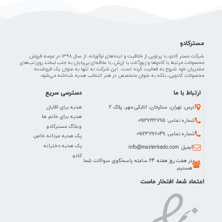
مسترکادو
شرکت مستر کادو، با پرتویی از خلاقیت و ایده‌های نوآورانه، از سال 1398 در عرصه فروش
محصولات مرتبط با کادوها و زیورآلات با ارزش، با علاقه‌ای بی‌پایان به جلب لبخند روی لب‌های
مشتریان خود شروع به فعالیت کرده است. این شرکت نه تنها به عنوان یک فروشنده
محصولات کادویی، بلکه به عنوان متخصص در هنر انتخاب هدیه شناخته می‌شود.
ارتباط با ما
دسترسی سریع
هدیه برای اقایان
آدرس: تهران، ستارخان، اتابکی مهر، پلاک 2
هدیه برای خانم ها
شماره تماس: 09129622795
وبلاگ مسترکادو
شماره تماس: 09123797049
پک هدیه مردانه خاص
پک هدیه دخترانه
ایمیل: info@masterkado.com
کادو
در هفت روز هفته 24 ساعته پاسخگوی سوالات شما
هستیم.
اعتماد شما، افتخار ماست