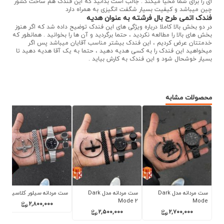
ای را برای شما محیا میکند . جالب است بدانید که این فندک هم ساخت کشور
چین میباشد و کیفیت بسیار شگفت انگیزی به همراه دارد
فندک اتمی طرح بال فرشته به عنوان هدیه
در دو بخش بالا کاملا درباره ویژگی های این فندک توضیح داده شد که اگر هنوز
بخش های بالا را مطالعه نکردید ، حتما برگردید و آن ها را بخوانید . همانطور که
خدمتتان عرض کردیم ، این فندک بیشتر مناسب آقایان میباشد پس اگر
میخواهید این فندک را به کسی هدیه دهید ، حتما به یک آقا هدیه دهید تا
بسیار خوشحال شود و این فندک به کارش بیاید .
محصولات مشابه
 Dark
ست مردانه مدل Dark
ست مردانه سیلور کلاسیک
ست هدیه زنانه آبی و
Mode 2
نقره‌ای
2,800,000
2,700,000
2,500,000