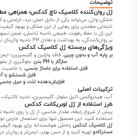
توضیحات
ژل روان‌کننده کلاسیک ناچ کدکس؛ همراهی مطم
خشکی واژن می‌تواند یکی از دلایل اصلی درد، ناراحتی 
انتخابی مطمئن برای رهایی از این مشکل و بهبود کیفی
این ژل با حفظ رطوبت طبیعی ناحیه تناسلی، ضمن تسهیل
بر روان‌کنندگی، به بهداشت و تعادل PH ناحیه واژینال نیز کمک می‌کند.
ویژگی‌های برجسته ژل کلاسیک کدکس
بر پایه آب و بدون چربی
: فاقد وازلین و گلیسیرین؛ ایمن
سازگار با PH بدن
: جلوگیری از عفو
قابل استفاده برای ماساژ جنسی
: با خاصیت ل
قابل شستشو با آ
افزایش‌دهنده لذت و میل جنسی
ترکیبات اصلی
آب، هیدروکسی اتیل سلولز، گلیسیرین، اسید لاکتیک، ل
طرز استفاده از ژل لوبریکانت کدکس
پیش از شروع رابطه، مقدار مناسبی از ژل را روی ناحیه تن
استفاده کنید. این محصول تنها برای استعمال خارجی ت
ژل کلاسیک کدکس
راه‌حلی هوشمندانه برای بهبود کیفی
مسترکادو
تهیه کنید و از حس بهتر، ایمن‌تر و روان‌تر در