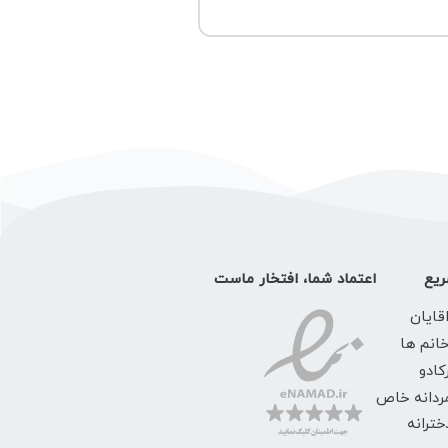
یع
اعتماد شما، افتخار ماست
قایان
خانم ها
کادو
ردانه خاص
ترانه