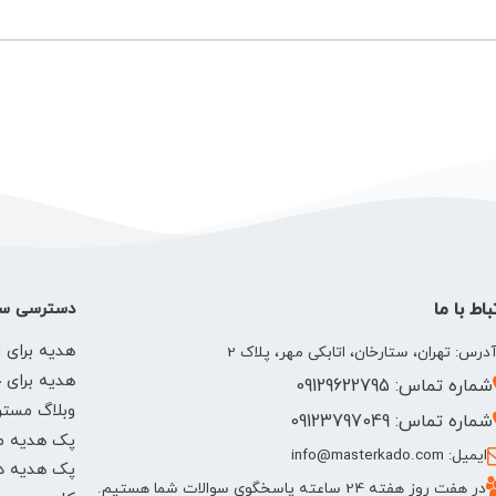
باط با ما
دسترسی سر
هدیه برای ا
درس: تهران، ستارخان، اتابکی مهر، پلاک 2
هدیه برای 
شماره تماس: 09129622795
وبلاگ مستر
شماره تماس: 09123797049
پک هدیه م
ایمیل: info@masterkado.com
پک هدیه دخ
در هفت روز هفته 24 ساعته پاسخگوی سوالات شما هستیم.