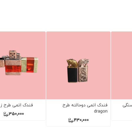
 ارباب حلقه ها
فندک اتمی طرح تفنگی
فندک اتمی طرح ple blue
90,000
920,000
45