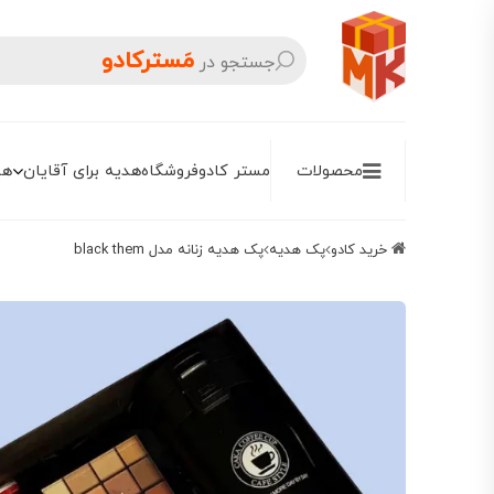
مَسترکادو
جستجو در
محصولات
مستر کادو
فروشگاه
هدیه برای آقایان
هد
خرید کادو
پک هدیه
پک هدیه زنانه مدل black them