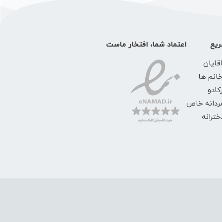
یع
اعتماد شما، افتخار ماست
قایان
خانم ها
کادو
ردانه خاص
ترانه