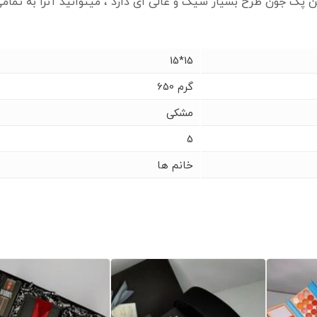
ن پک جون طرح بسیار شیک و عالی ای دارد ، میتوانید آنرا به تمامی ع
15*15
650 گرم
مشکی
5
خانم ها