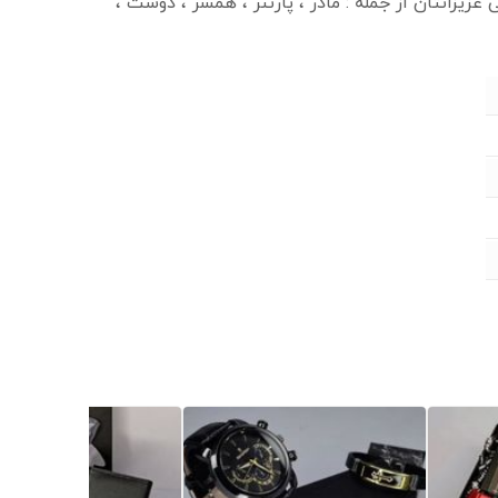
زیزانتان از جمله : مادر ، پارتنر ، همسر ، دوست ،