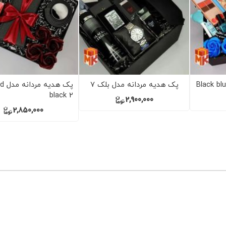
 مدل
پک هدیه مردانه مدل بلک 8
پک هدی
and gold 12
3,300,000
3,100,000