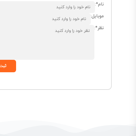
نام*:
موبایل:
نظر*:
ثبت 