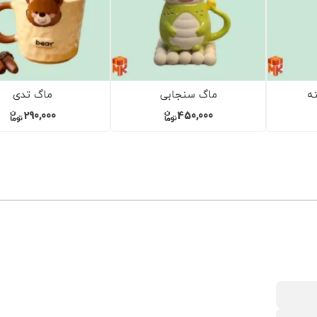
 برجسته
مینی تراولماگ sokoki
تراولماگ TYESO
10,000
450,000
26