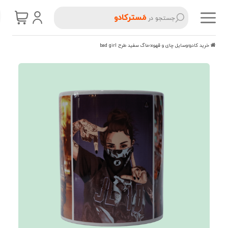
مَسترکادو
جستجو در
خرید کادو
وسایل چای و قهوه
ماگ سفید طرح bad girl