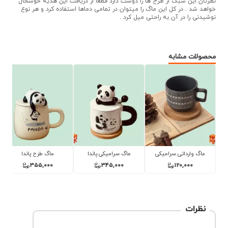
نطرتان این سبک از طرح ها را دوست دارد قطعا از دریافت این هدیه خوشحال
خواهد شد . در کل این ماگ را میتوان در تمامی دماها استفاده کرد و هر نوع
نوشیدنی را در آن به راحتی میل کرد .
محصولات مشابه
 طرح پاندا
ماگ خرسی
ماگ کله خرسی
ماگ سرامیکی
330,000
345,000
380,000
355,0
نظرات