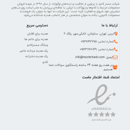
شرکت مستر کادو، با پرتویی از خلاقیت و ایده‌های نوآورانه، از سال 1398 در عرصه فروش
محصولات مرتبط با کادوها و زیورآلات با ارزش، با علاقه‌ای بی‌پایان به جلب لبخند روی لب‌های
مشتریان خود شروع به فعالیت کرده است. این شرکت نه تنها به عنوان یک فروشنده
محصولات کادویی، بلکه به عنوان متخصص در هنر انتخاب هدیه شناخته می‌شود.
ارتباط با ما
دسترسی سریع
هدیه برای اقایان
آدرس: تهران، ستارخان، اتابکی مهر، پلاک 2
هدیه برای خانم ها
شماره تماس: 09129622795
وبلاگ مسترکادو
شماره تماس: 09123797049
پک هدیه مردانه خاص
پک هدیه دخترانه
ایمیل: info@masterkado.com
کادو
در هفت روز هفته 24 ساعته پاسخگوی سوالات شما
هستیم.
اعتماد شما، افتخار ماست