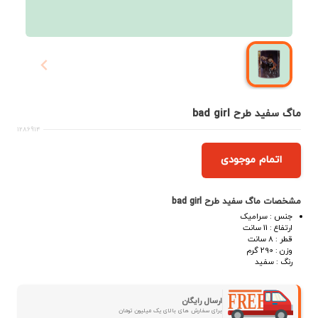
ماگ سفید طرح bad girl
1286914
اتمام موجودی
مشخصات ماگ سفید طرح bad girl
جنس : سرامیک
ارتفاع : 11 سانت
قطر : 8 سانت
وزن : 290 گرم
رنگ : سفید
ارسال رایگان
برای سفارش های بالای یک میلیون تومان