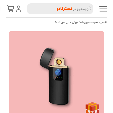
مَسترکادو
جستجو در
خرید کادو
اکسسوری
فندک برقی لمسی مدل F839