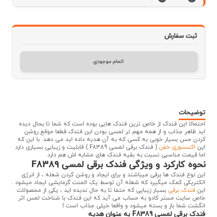
ثبت سفارش
اتمام موجودی
توضیحات
احتمالا این فندک از خاص ترین فندک هایی بوده است که شما تا بحال دیده
اید ظاهر جذاب و از همه مهم تر لمسی بودن این فندک قطعا موقع روشن
کردن حس بسیار خوبی به کسی که به آن هدیه داده اید می دهد. با این که
این
اکسسوری خفن
( فندک برقی لمسی F8389 ) قابلیت و زیبایی بسیاری دارد
اما قیمت مناسبی نسبت به بقیه فندک های مشابه اش هم دارد.
نحوه کارکرد و ویژگی فندک برقی لمسی F8389
این نوع فندک ها برقی میباشند و برای ایجاد و روشن کردن شعله ، از انرژی
الکتریکی کمک میگیرد که شعله آن توسط یک المنت گرمایشی ایجاد میشود .
این
فندک برقی
بسیار زیبایی که حتما تا به حال ندیده اید ، یکی از محصولات
خاص سایت مستر کادو به حساب می آید که این فندک با شناخت لمس اثر
انگشت شما باز و بسته میشود و واقعا خیلی جذاب است !
فندک برقی لمسی F8389 به عنوان هدیه