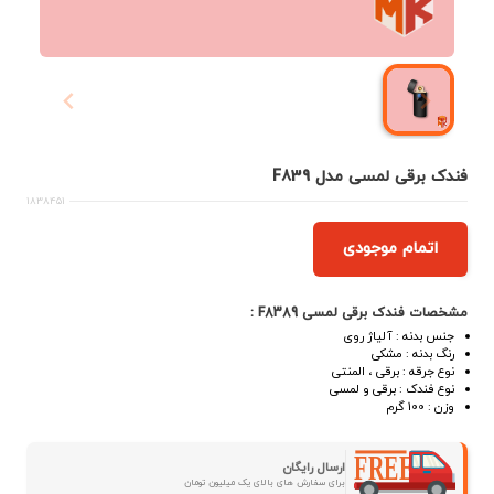
فندک برقی لمسی مدل F839
1838451
اتمام موجودی
مشخصات فندک برقی لمسی F8389 :
جنس بدنه : آلیاژ روی
رنگ بدنه : مشکی
نوع جرقه : برقی ، المنتی
نوع فندک : برقی و لمسی
وزن : 100 گرم
ارسال رایگان
برای سفارش های بالای یک میلیون تومان