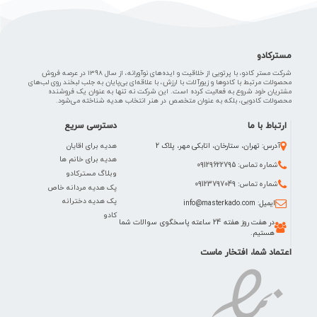
مسترکادو
شرکت مستر کادو، با پرتویی از خلاقیت و ایده‌های نوآورانه، از سال 1398 در عرصه فروش
محصولات مرتبط با کادوها و زیورآلات با ارزش، با علاقه‌ای بی‌پایان به جلب لبخند روی لب‌های
مشتریان خود شروع به فعالیت کرده است. این شرکت نه تنها به عنوان یک فروشنده
محصولات کادویی، بلکه به عنوان متخصص در هنر انتخاب هدیه شناخته می‌شود.
ارتباط با ما
دسترسی سریع
هدیه برای اقایان
آدرس: تهران، ستارخان، اتابکی مهر، پلاک 2
هدیه برای خانم ها
شماره تماس: 09129622795
وبلاگ مسترکادو
شماره تماس: 09123797049
پک هدیه مردانه خاص
پک هدیه دخترانه
ایمیل: info@masterkado.com
کادو
در هفت روز هفته 24 ساعته پاسخگوی سوالات شما
هستیم.
اعتماد شما، افتخار ماست