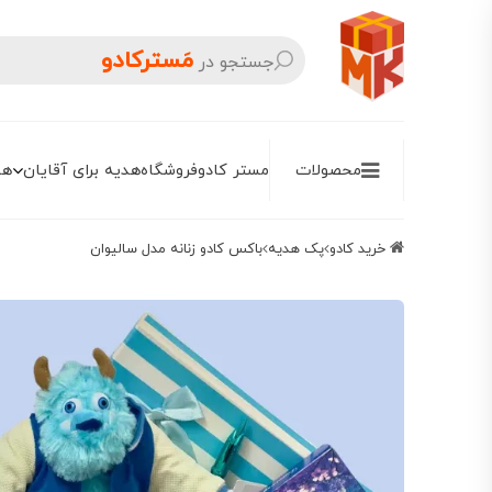
مَسترکادو
جستجو در
محصولات
مستر کادو
فروشگاه
هدیه برای آقایان
هد
خرید کادو
پک هدیه
باکس کادو زنانه مدل سالیوان