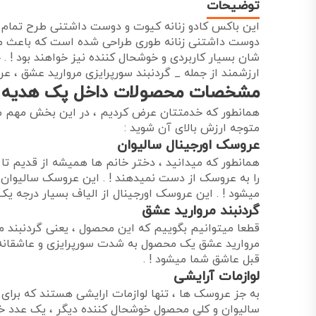
توضیحات
این باکس کادو زنانه کیوت و دوست داشتنی طرح تمام ف
دوست داشتنی زنانه طوری طراحی شده است که باعث میش
شان بسیار کاربردی و خوشحال کننده نیز خواهند بود ! .
ارزشمند از جمله _ گردنبند سورپرایزی مروارید عشق ، عر
مشخصات محصولات داخل پک هدیه س
همانطور که خدمتتان عرض کردیم ، در این بخش مهم م
متوجه ارزش بالای آن شوید :
عروسک اورجینال سالیوان
همانطور که میدانید ، دختر خانم ها همیشه از قدیم ت
را به عروسک از دست نمیدهند ! . این عروسک سالیوان
میشود ! . این عروسک اورجینال از الیاف بسیار درجه
گردنبند مروارید عشق
قطعا میتوانیم بگوییم که این محصول ، یعنی گردنبند م
مروارید عشق یک محصول به شدت سورپرایزی و عاشقانه می
قبل عاشق شما میشود ! .
لوازمات آرایشی
به جز عروسک ها ، تنها لوازمات ارایشی هستند که برا
سالیوان و کلی محصول خوشحال کننده دیگر ، یک عدد خط