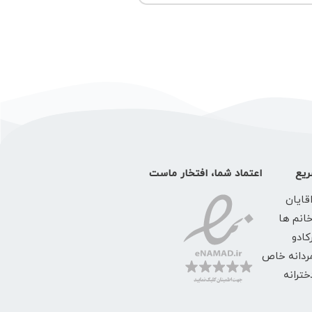
یع
اعتماد شما، افتخار ماست
قایان
خانم ها
کادو
ردانه خاص
ترانه