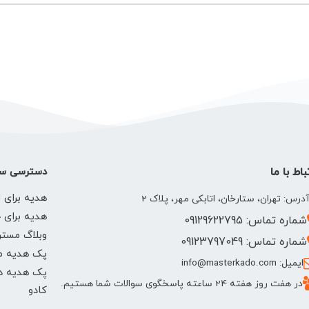
باط با ما
دسترسی سر
هدیه برای ا
درس: تهران، ستارخان، اتابکی مهر، پلاک 2
هدیه برای 
شماره تماس: 09129622795
وبلاگ مستر
شماره تماس: 09123797049
پک هدیه م
ایمیل: info@masterkado.com
پک هدیه دخ
در هفت روز هفته 24 ساعته پاسخگوی سوالات شما هستیم.
کادو