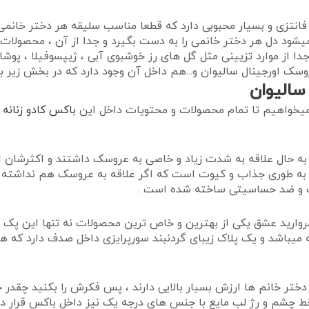
انتزی و بسیار محبوبی دارد که قطعا مناسب سلیقه هر دختر خانمی
ود دل هر دختر خانمی را به دست بگیرد و جدا از آن ، محصولات
 جدا از موارد تزیینی مثل گل های رز خوشبوی آبی ، ژیپسوفیلا ، پو
وسک اورجینال سالیوان و...هم داخل آن وجود دارد که در بخش زیر به
الیوان
یخواهیم تا تمام محصولات و محتویات داخل این
باکس کادو زنانه
ر
ا به حال علاقه به شدت زیاد و خاصی به عروسک داشتند و اکثرشان 
 به طوری جذاب و کیوت است که اگر علاقه به عروسک هم نداشته با
 یک و ضد حساسیتی ساخته شده است .
روارید عشق یکی از بهترین و خاص ترین محصولات نه تنها این پک ، 
باشد و یک پلاک زیبای گردنبند سورپرایزی داخل صدف دارد که هر د
ی دختر خانم ها ارزش بسیار بالایی دارند ، پس فکرش را بکنید چق
 چشم و رژ لب مایع با جنس های درجه یک نیز داخل باکس قرار دارد