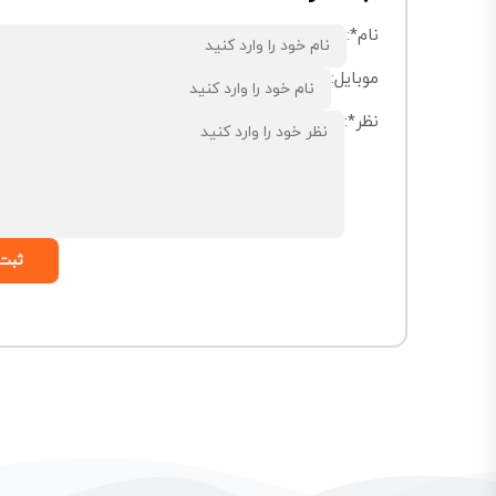
نام*:
موبایل:
نظر*:
ثبت 