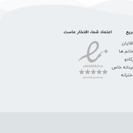
یع
اعتماد شما، افتخار ماست
قایان
خانم ها
کادو
ردانه خاص
ترانه