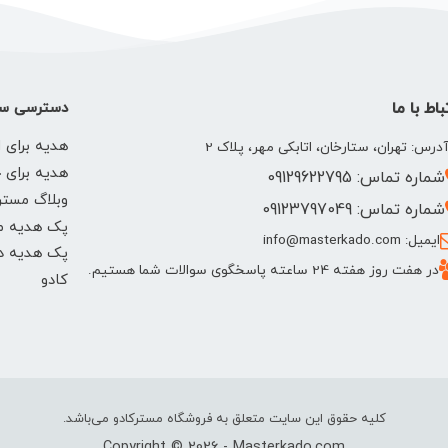
باط با ما
دسترسی سر
هدیه برای ا
درس: تهران، ستارخان، اتابکی مهر، پلاک 2
هدیه برای 
شماره تماس: 09129622795
وبلاگ مستر
شماره تماس: 09123797049
پک هدیه م
ایمیل: info@masterkado.com
پک هدیه دخ
در هفت روز هفته 24 ساعته پاسخگوی سوالات شما هستیم.
کادو
کلیه حقوق این سایت متعلق به فروشگاه مسترکادو می‌باشد.
Copyright © 2026 - Masterkado.com