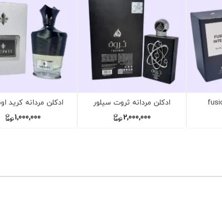
ردانه مارلی پرسیوس
ادکلن دیور عود اصفهان
ادکلن زن
0
1,000,000
1,930,000