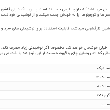
اگ پاندا دارای جنس سرامیکی درجه یک و حجم 350 میل می باشد که دارای طرحی برجسته است و
ر ها و کوچولوها را به خودش جذب میکند و از نوشیدنی خود لذت م
اشین ظرفشویی میباشد، قابلیت استفاده برای نوشیدنی های سرد و گ
ید خیلی خوشحال خواهد شد مخصوصا اگر نوشیدنی زیاد مصرف کند، حت
انی که اهل وسایل چای و قهوه هستند از این نوع هدایا لذت می برن
سرامیک
12 سانت
8 سانت
350 گرم
سفید