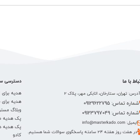
باط با ما
دسترسی سر
هدیه برای ا
درس: تهران، ستارخان، اتابکی مهر، پلاک 2
هدیه برای 
شماره تماس: 09129622795
وبلاگ مستر
شماره تماس: 09123797049
پک هدیه م
ایمیل: info@masterkado.com
پک هدیه دخ
در هفت روز هفته 24 ساعته پاسخگوی سوالات شما هستیم.
کادو