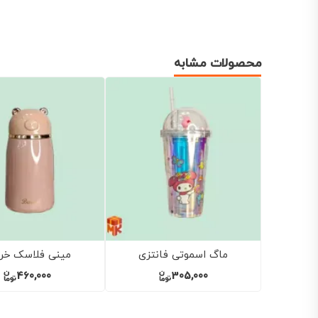
محصولات مشابه
ماگ اسپرت
تراولماگ دوحالته
520,000
270,000