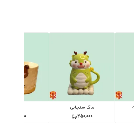
ماگ طرح برجسته
مینی تراولماگ sokoki
450,000
265,000