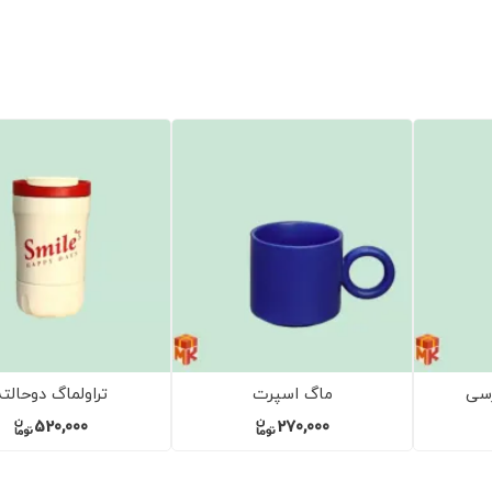
ماگ سنجابی
ماگ تدی
290,000
450,000