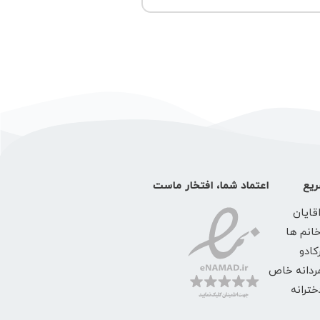
یع
اعتماد شما، افتخار ماست
قایان
خانم ها
کادو
ردانه خاص
ترانه