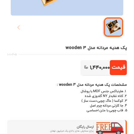
پک هدیه مردانه مدل wooden 3
1010305
قیمت
1,440,000
مشخصات پک هدیه مردانه مدل wooden 3 :
هاردباکس جنس MDF با پوشال
کلاه نقابدار NY گلدوزی شده
کوکسا ( ماگ چوبی دست ساز )
جا کارتی مردانه چرم اصل
قاب چوبی با متن احساسی
ارسال رایگان
برای سفارش های بالای یک میلیون تومان