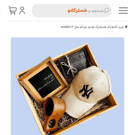
مَسترکادو
جستجو در
خرید کادو
پک هدیه
پک هدیه مردانه مدل wooden 3