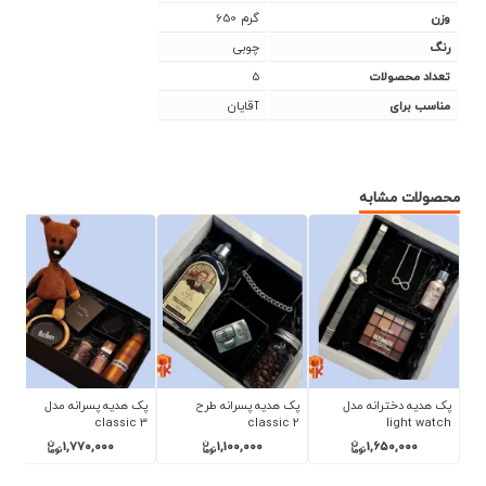
650 گرم
وزن
چوبی
رنگ
5
تعداد محصولات
آقایان
مناسب برای
محصولات مشابه
ل
پک هدیه پسرانه طرح
پک هدیه پسرانه مدل
پک هدیه پسرانه مدل
wooden 5
classic 3
classic 2
1,700,000
1,770,000
1,100,000