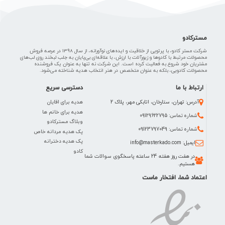
مسترکادو
شرکت مستر کادو، با پرتویی از خلاقیت و ایده‌های نوآورانه، از سال 1398 در عرصه فروش
محصولات مرتبط با کادوها و زیورآلات با ارزش، با علاقه‌ای بی‌پایان به جلب لبخند روی لب‌های
مشتریان خود شروع به فعالیت کرده است. این شرکت نه تنها به عنوان یک فروشنده
محصولات کادویی، بلکه به عنوان متخصص در هنر انتخاب هدیه شناخته می‌شود.
ارتباط با ما
دسترسی سریع
هدیه برای اقایان
آدرس: تهران، ستارخان، اتابکی مهر، پلاک 2
هدیه برای خانم ها
شماره تماس: 09129622795
وبلاگ مسترکادو
شماره تماس: 09123797049
پک هدیه مردانه خاص
پک هدیه دخترانه
ایمیل: info@masterkado.com
کادو
در هفت روز هفته 24 ساعته پاسخگوی سوالات شما
هستیم.
اعتماد شما، افتخار ماست