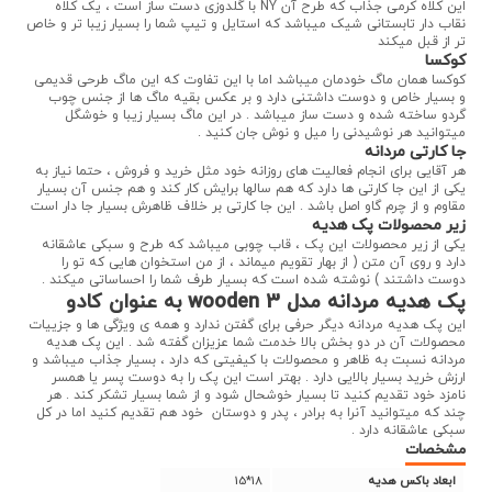
این کلاه کرمی جذاب که طرح آن NY با گلدوزی دست ساز است ، یک کلاه
نقاب دار تابستانی شیک میباشد که استایل و تیپ شما را بسیار زیبا تر و خاص
تر از قبل میکند
کوکسا
کوکسا همان ماگ خودمان میباشد اما با این تفاوت که این ماگ طرحی قدیمی
و بسیار خاص و دوست داشتنی دارد و بر عکس بقیه ماگ ها از جنس چوب
گردو ساخته شده و دست ساز میباشد . در این ماگ بسیار زیبا و خوشگل
میتوانید هر نوشیدنی را میل و نوش جان کنید .
جا کارتی مردانه
هر آقایی برای انجام فعالیت های روزانه خود مثل خرید و فروش ، حتما نیاز به
یکی از این جا کارتی ها دارد که هم سالها برایش کار کند و هم جنس آن بسیار
مقاوم و از چرم گاو اصل باشد . این جا کارتی بر خلاف ظاهرش بسیار جا دار است
زیر محصولات پک هدیه
یکی از زیر محصولات این پک ، قاب چوبی میباشد که طرح و سبکی عاشقانه
دارد و روی آن متن ( از بهار تقویم میماند ، از من استخوان هایی که تو را
دوست داشتند ) نوشته شده است که بسیار طرف شما را احساساتی میکند .
پک هدیه مردانه مدل wooden 3 به عنوان کادو
این پک هدیه مردانه دیگر حرفی برای گفتن ندارد و همه ی ویژگی ها و جزییات
محصولات آن در دو بخش بالا خدمت شما عزیزان گفته شد . این پک هدیه
مردانه نسبت به ظاهر و محصولات با کیفیتی که دارد ، بسیار جذاب میباشد و
ارزش خرید بسیار بالایی دارد . بهتر است این پک را به دوست پسر یا همسر
نامزد خود تقدیم کنید تا بسیار خوشحال شود و از شما بسیار تشکر کند . هر
چند که میتوانید آنرا به برادر ، پدر و دوستان خود هم تقدیم کنید اما در کل
سبکی عاشقانه دارد .
مشخصات
15*18
ابعاد باکس هدیه