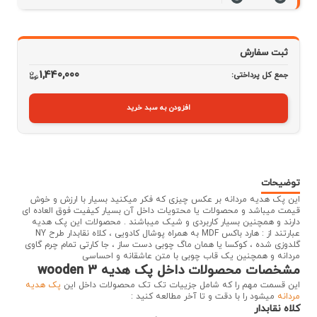
ثبت سفارش
1,440,000
جمع کل پرداختی:
افزودن به سبد خرید
توضیحات
این پک هدیه مردانه بر عکس چیزی که فکر میکنید بسیار با ارزش و خوش
قیمت میباشد و محصولات یا محتویات داخل آن بسیار کیفیت فوق العاده ای
دارند و همچنین بسیار کاربردی و شیک میباشند . محصولات این پک هدیه
عبارتند از : هارد باکس MDF به همراه پوشال کادویی ، کلاه نقابدار طرح NY
گلدوزی شده ، کوکسا یا همان ماگ چوبی دست ساز ، جا کارتی تمام چرم گاوی
مردانه و همچنین یک قاب چوبی با متن عاشقانه و احساسی
مشخصات محصولات داخل پک هدیه wooden 3
این قسمت مهم را که شامل جزییات تک تک محصولات داخل این
پک هدیه
مردانه
میشود را با دقت و تا آخر مطالعه کنید :
کلاه نقابدار