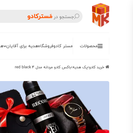
مَسترکادو
جستجو در
محصولات
مستر کادو
فروشگاه
هدیه برای آقایان
هد
خرید کادو
پک هدیه
باکس کادو مردانه مدل red black 4