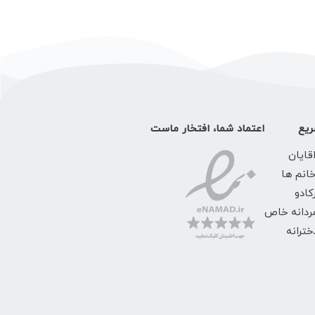
یع
اعتماد شما، افتخار ماست
قایان
خانم ها
کادو
ردانه خاص
ترانه