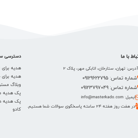
باط با ما
دسترسی سر
هدیه برای ا
درس: تهران، ستارخان، اتابکی مهر، پلاک 2
هدیه برای 
شماره تماس: 09129622795
وبلاگ مستر
شماره تماس: 09123797049
پک هدیه م
ایمیل: info@masterkado.com
پک هدیه دخ
در هفت روز هفته 24 ساعته پاسخگوی سوالات شما هستیم.
کادو