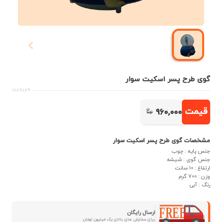
گوی طرح پسر اسکیت سوار
1789839
قیمت
960,000
مشخصات گوی طرح پسر اسکیت سوار
جنس پایه : چوب
جنس گوی : شیشه
ارتفاع : 10 سانت
وزن : 700 گرم
رنگ : آبی
ارسال رایگان
برای سفارش های بالای یک میلیون تومان