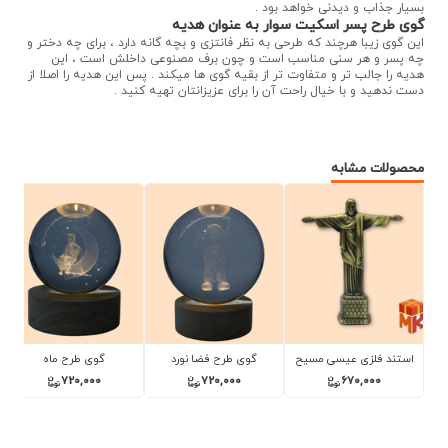
بسیار جذاب و دیدنی خواهد بود .
گوی طرح پسر اسکیت سوار به عنوان هدیه
این گوی زیبا هرچند که طرحی به نظر فانتزی و بچه گانه دارد ، برای چه دختر و
چه پسر و هر سنی مناسب است و چون برف مصنوعی داخلش است ، این
هدیه را جالب تر و متفاوت تر از بقیه گوی ها میکند . پس این هدیه را اصلا از
دست ندهید و با خیال راحت آن را برای عزیزانتان تهیه کنید .
محصولات مشابه
ورد
گوی طرح ماه
گوی طرح فضا نورد روی
گوی طرح پسر اسکیت
ماه
سوار
720,000
960,000
630,000