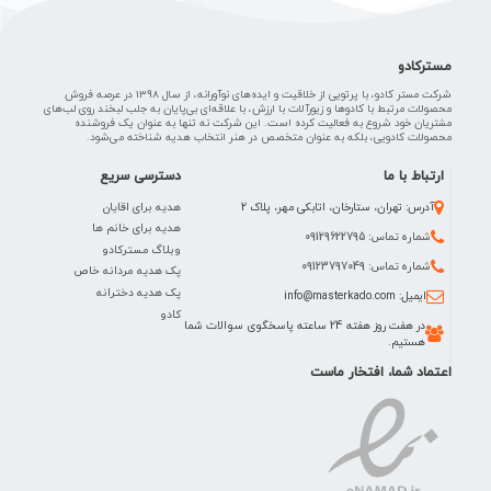
مسترکادو
شرکت مستر کادو، با پرتویی از خلاقیت و ایده‌های نوآورانه، از سال 1398 در عرصه فروش
محصولات مرتبط با کادوها و زیورآلات با ارزش، با علاقه‌ای بی‌پایان به جلب لبخند روی لب‌های
مشتریان خود شروع به فعالیت کرده است. این شرکت نه تنها به عنوان یک فروشنده
محصولات کادویی، بلکه به عنوان متخصص در هنر انتخاب هدیه شناخته می‌شود.
ارتباط با ما
دسترسی سریع
هدیه برای اقایان
آدرس: تهران، ستارخان، اتابکی مهر، پلاک 2
هدیه برای خانم ها
شماره تماس: 09129622795
وبلاگ مسترکادو
شماره تماس: 09123797049
پک هدیه مردانه خاص
پک هدیه دخترانه
ایمیل: info@masterkado.com
کادو
در هفت روز هفته 24 ساعته پاسخگوی سوالات شما
هستیم.
اعتماد شما، افتخار ماست