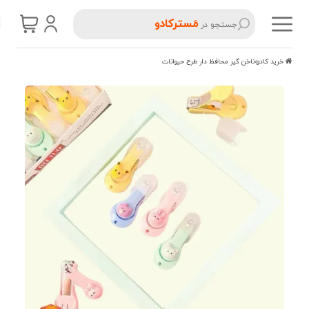
مَسترکادو
جستجو در
خرید کادو
ناخن گیر محافظ دار طرح حیوانات