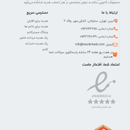
محصولات کادویی، بلکه به عنوان متخصص در هنر انتخاب هدیه شناخته می‌شود.
ارتباط با ما
دسترسی سریع
هدیه برای اقایان
آدرس: تهران، ستارخان، اتابکی مهر، پلاک 2
هدیه برای خانم ها
شماره تماس: 09129622795
وبلاگ مسترکادو
شماره تماس: 09123797049
پک هدیه مردانه خاص
پک هدیه دخترانه
ایمیل: info@masterkado.com
کادو
در هفت روز هفته 24 ساعته پاسخگوی سوالات شما
هستیم.
اعتماد شما، افتخار ماست