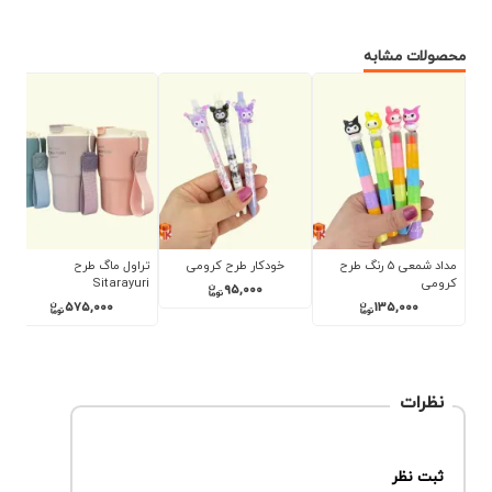
محصولات مشابه
مداد شمعی 5 رنگ طرح
خودکار طرح کرومی
تراول ماگ طرح
کرومی
Sitarayuri
95,000
575,000
135,000
نظرات
ثبت نظر