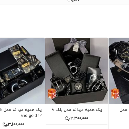
 مدل
پک هدیه زنانه مدل صندوقی
پک هد
black
3,300,000
2,900,000