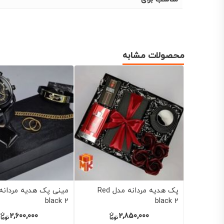
محصولات مشابه
ل بلک 8
پک هدیه مردانه مدل Black
مینی پک هدیه مردانه
black 3
and gold 12
2,000,000
3,100,000