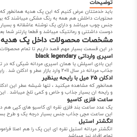
توضیحات
باید خدمتتان عرض کنیم که این پک هدیه همانطور که 
محتویات داخلش هم همه به رنگ مشکی میباشند که برای
جنس چوب میباشد و دارای یک نوشته عاشقانه و بسیار 
دوست داشتنی و رمانتیک میباشد و قطعا پارتنر شما بعد
مشخصات محصولات داخل پک هدیه dark theme 12
در این قسمت بسیار مهم قصد داریم تا تمام محصولات
اسپری وارداتی black legendary
این بادی اسپلش یا همان اسپری مردانه شیکی که در تصو
جذاب مردانه در سال 2011 وارد بازار عطر و ادکلن شد . رایحه و بوی این اسپری بسیار شاداب و شیرین میباشد و مناسب فصول سرد و بهاری است .
ادکلن 25 میل با رایحه بینظیر
و رایحه ان بسیار جذاب و خاص و کمی تلخ میباشد . این ادکلن 25 میل ماندگاری و پخش بوی بسیار عالی ای دارد و کاملا ضد
ساعت فلزی کاسیو
یک عدد ساعت بند فلزی نقره ای کاسیو های کپی هم داخل
این ساعت مچی جذاب جنس بسیار درجه یک و طرح بسیار 
انگشتر استیل
انگشتر مردانه استیل نقره ای این پک را هم اصلا فرا
تمام افراد نیز میباشد