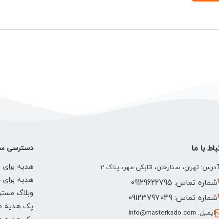
باط با ما
دسترسی سر
هدیه برای ا
درس: تهران، ستارخان، اتابکی مهر، پلاک 2
هدیه برای 
شماره تماس: 09129622795
وبلاگ مستر
شماره تماس: 09123797049
پک هدیه م
ایمیل: info@masterkado.com