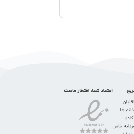
یع
اعتماد شما، افتخار ماست
قایان
خانم ها
کادو
ردانه خاص