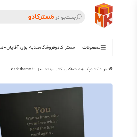
مَسترکادو
جستجو در
محصولات
مستر کادو
فروشگاه
هدیه برای آقایان
هد
خرید کادو
پک هدیه
باکس کادو مردانه مدل dark theme 12