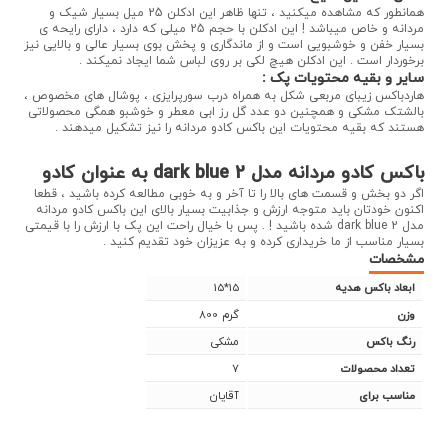
همانطور که مشاهده میکنید ، تنها ظاهر این ادکلن 25 میل بسیار شیک و
مردانه و خاص میباشد ! این ادکلن با حجم 25 میلی که دارد ، دارای رایحه ی
بسیار خفن و خوشبویی است و از ماندگاری و پخش بوی بسیار عالی و بالایی نیز
برخوردار است . این ادکلن هیچ لکی بر روی لباس شما ایجاد نمیکند .
سایر و بقیه محتویات پک :
هاردباکس زیبای مربعی شکل به همراه درب سورپرایزی ، پوشال های مخصوص ،
بالشتک مشکی و همچنین دو عدد گل رز ابی معطر و خوشبو همگی محصولاتی
هستند که بقیه محتویات این باکس کادو مردانه را نیز تشکیل میدهند .
باکس کادو مردانه مدل dark blue 2 به عنوان کادو
اگر دو بخش و قسمت های بالا را تا آخر و به خوبی مطالعه کرده باشید ، قطعا
اکنون خودتان باید متوجه ارزش و جذابیت بسیار بالای این باکس کادو مردانه
مدل dark blue 2 شده باشید ! . پس با خیال راحت این پک با ارزش را با قیمتی
بسیار مناسب از ما خریداری کرده و به عزیزان خود تقدیم کنید .
مشخصات
15*15
ابعاد باکس هدیه
800 گرم
وزن
مشکی
رنگ باکس
7
تعداد محصولات
آقایان
مناسب برای