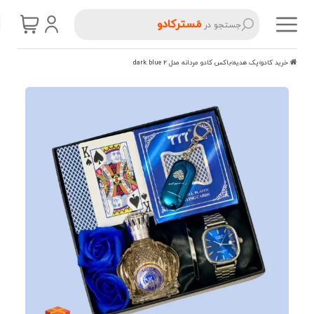
مَسترکادو
جستجو در
خرید کادو
پک هدیه
باکس کادو مردانه مدل dark blue 2