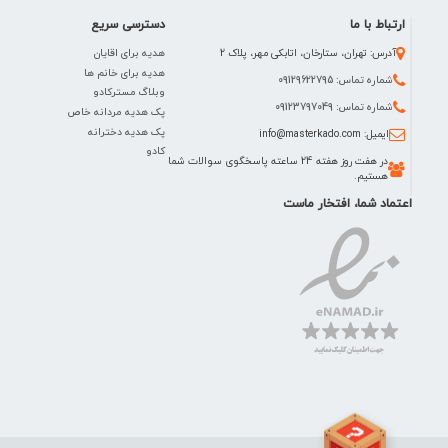
ارتباط با ما
دسترسی سریع
هدیه برای اقایان
آدرس: تهران، ستارخان، اتابکی مهر، پلاک 2
هدیه برای خانم ها
شماره تماس: 09129622795
وبلاگ مسترکادو
شماره تماس: 09123797049
پک هدیه مردانه خاص
پک هدیه دخترانه
ایمیل: info@masterkado.com
کادو
در هفت روز هفته 24 ساعته پاسخگوی سوالات شما
هستیم.
اعتماد شما، افتخار ماست
نمیدونی چی کادو بدی؟!