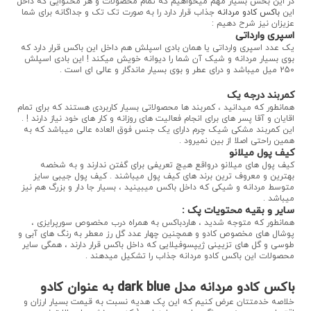
در این بخش بسیار مهم میخواهیم که تمام محصولات و هر محتوایی که داخل
این
باکس کادو مردانه
جذاب قرار دارد را به صورت تک تک و جداگانه برای شما
عزیزان نیز شرح دهیم :
اسپری وارداتی
یک عدد اسپری وارداتی یا همان بادی اسپلش هم داخل این باکس قرار دارد که
بوی بسیار مردانه و شیک آن شما را دیوانه خویش میکند ! این بادی اسپلش
250 میل میباشد و درای عطر و بوی بسیار ماندگار و عالی ای است .
کمربند درجه یک
همانطور که میدانید ، کمربند ها محصولاتی بسیار کاربردی هستند که برای تمام
اقایان و آقا پسر های برای انجام فعالیت های روزانه و کار های خود نیاز دارند ! .
این کمربند مشکی شیک چرم دارای یک جنس فوق العاده عالی میباشد که به
همین راحتی اصلا از بین نمیرود .
کیف پول میلانو
کیف پول های میلانو درواقع هیچ تعریفی برای گفتن ندارند و به شخصه
بهترین و معروف ترین برند های کیف پول میباشند . کیف پول جیبی سایز
متوسط مردانه و شیکی که داخل باکس میبینید ، بسیار جا دار و بزرگ هم نیز
میباشد .
سایر و بقیه محتویات پک :
همانطور که متوجه شدید ، هاردباکس به همراه درب مخصوص سورپرایزی ،
پوشال های مخصوص کادو و همچنین چهار عدد گل رز معطر به رنگ های آبی و
طوسی و گل های تزیینی ژیپسوفیلایی که داخل باکس قرار دارند ، همگی سایر
محصولات این باکس کادو مردانه جذاب را تشکیل میدهند .
باکس کادو مردانه مدل dark blue به عنوان کادو
خلاصه خدمتتان عرض کنیم که این پک هدیه نسبت به قیمت بسیار ارزان و