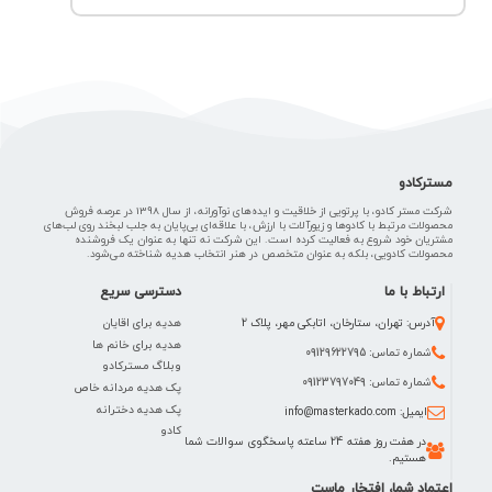
مسترکادو
شرکت مستر کادو، با پرتویی از خلاقیت و ایده‌های نوآورانه، از سال 1398 در عرصه فروش
محصولات مرتبط با کادوها و زیورآلات با ارزش، با علاقه‌ای بی‌پایان به جلب لبخند روی لب‌های
مشتریان خود شروع به فعالیت کرده است. این شرکت نه تنها به عنوان یک فروشنده
محصولات کادویی، بلکه به عنوان متخصص در هنر انتخاب هدیه شناخته می‌شود.
ارتباط با ما
دسترسی سریع
هدیه برای اقایان
آدرس: تهران، ستارخان، اتابکی مهر، پلاک 2
هدیه برای خانم ها
شماره تماس: 09129622795
وبلاگ مسترکادو
شماره تماس: 09123797049
پک هدیه مردانه خاص
پک هدیه دخترانه
ایمیل: info@masterkado.com
کادو
در هفت روز هفته 24 ساعته پاسخگوی سوالات شما
هستیم.
اعتماد شما، افتخار ماست