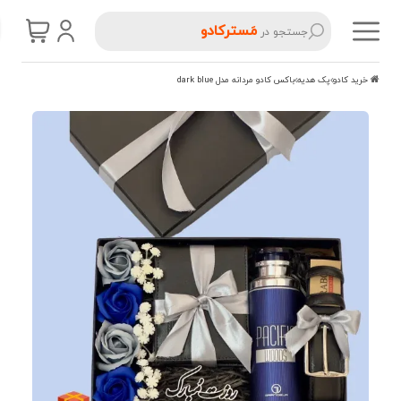
مَسترکادو
جستجو در
خرید کادو
پک هدیه
باکس کادو مردانه مدل dark blue