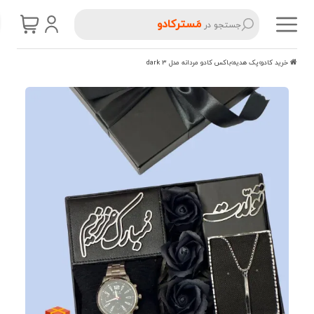
مَسترکادو
جستجو در
خرید کادو
پک هدیه
باکس کادو مردانه مدل dark 3