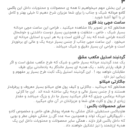
3
در این بخش مهم میخواهیم تا همه ی محصولات و محتویات داخل این
باکس
کادو مردانه
شیک و جذاب را برای شما عزیزان شرح دهیم تا خیلی بهتر و کامل
تر با آنها آشنا شوید :
ساعت مچی بند فلزی
همانطور که در تصویر بالا مشاهده میکنید ، طراحی این ساعت مچی مردانه
بسیار شیک ، خاص ، متفاوت و همچنین بسیار دوست داشتنی و خوشحال
کننده طراحی شده که بند آن فلزی است و به هر تیپ و استایل مردانه ای
میخورد . این ساعت مچی جذاب از جنس بسیار درجه یک و عالی ای برخوردار
است و طراحی ان بسیار دقیق و شیک میباشد .
گردنبند استیل مکعب عشق
یک عدد گردنبند مردانه بسیار خاص و شیک که طرح مکعب عشق است و اگر
از طرف پارتنر باشد ، یک هدیه ای بسیار ماندگار به یادماندنی برای طرف
مقابلتان خواهد بود ! . این گردنبند استیل رنگ ثابت طرح بسیار پر مفهوم و
زیبایی نیز دارد .
جاکارتی میلانو
همانطور که میدانید ، جاکارتی و کیف پول های میلانو بسیار معروف و پرطرفدار
هستند و از جنس بسیار عالی و درجه یکی ساخته شده اند . این جا کارتی
مردانه برعکس چیزی که فکر میکنید بسیار جا دار و بزرگ میباشد و مقدار
زیادی از پول و کارت های شما و عزیزانتان در آن جای میگیرد .
سایر محصولات باکس :
هاردباکس مستطیلی شکل مشکی به همراه پوشال های خاص و مخصوص کادو
، تایپوگرافی تبریک تولد و همچنین سه عدد گل رز مشکی خوش عطر و بویی
که داخل باکس قرار دارند ، همگی سایر محصولات و محتویات داخل این پک
هدیه ارزشمند را نیز تشکیل خواهند داد .