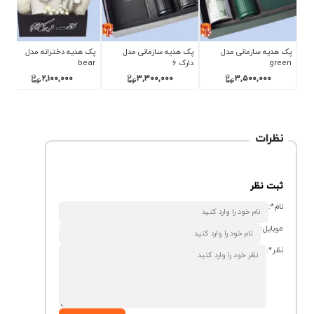
پک هدیه دخترانه مدل
پک هدیه مردانه مدل
پک هدیه دخترانه مدل
پ
3
pink 7
classic 7
bear
1,200,000
1,100,000
2,100,000
نظرات
ثبت نظر
نام*:
موبایل:
نظر*: