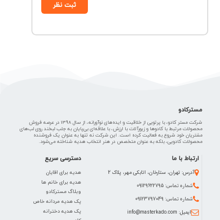
ثبت نظر
مسترکادو
شرکت مستر کادو، با پرتویی از خلاقیت و ایده‌های نوآورانه، از سال 1398 در عرصه فروش
محصولات مرتبط با کادوها و زیورآلات با ارزش، با علاقه‌ای بی‌پایان به جلب لبخند روی لب‌های
مشتریان خود شروع به فعالیت کرده است. این شرکت نه تنها به عنوان یک فروشنده
محصولات کادویی، بلکه به عنوان متخصص در هنر انتخاب هدیه شناخته می‌شود.
ارتباط با ما
دسترسی سریع
هدیه برای اقایان
آدرس: تهران، ستارخان، اتابکی مهر، پلاک 2
هدیه برای خانم ها
شماره تماس: 09129622795
وبلاگ مسترکادو
شماره تماس: 09123797049
پک هدیه مردانه خاص
پک هدیه دخترانه
ایمیل: info@masterkado.com