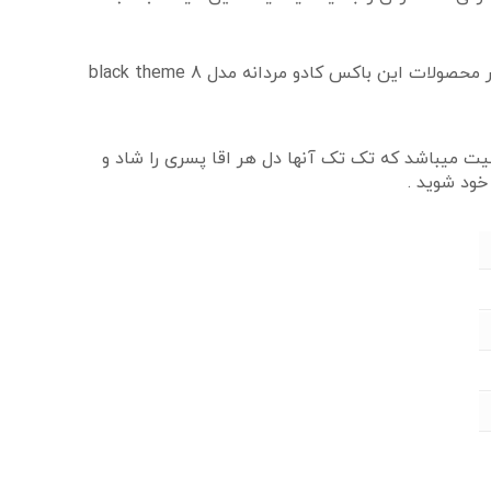
پوشال های درجه یک مشکی ، هاردباکس ، بالشتک و همچنین دو عدد گل رز مشکی و قرمزی که داخل باکس قرار دارند ، سایر محصولات این باکس کادو مردانه مدل black theme 8
فیت میباشد که تک تک آنها دل هر اقا پسری را شاد و
خود شوید .