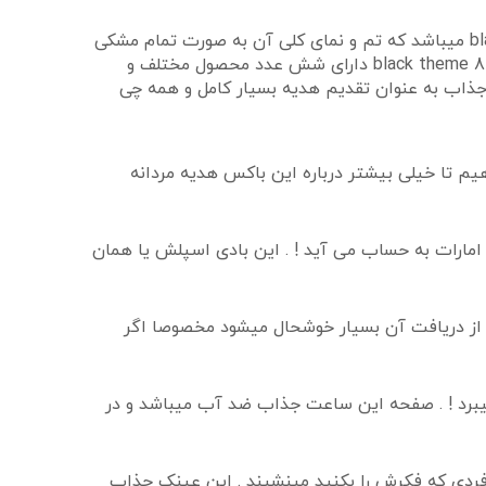
همانطور که از نام محصول مشخص است ، این پک هدیه ی مردانه ی خاص یک پک هدیه ی بسیار شیک و مجلسی طرح black میباشد که تم و نمای کلی آن به صورت تمام مشکی
در آمده است که به عنوان هدیه برای آقایان بسیار شیک و جذاب میباشد ! . این باکس هدیه ی خاص و جذاب مردانه مدل black theme 8 دارای شش عدد محصول مختلف و
ذاب به عنوان تقدیم هدیه بسیار کامل و همه چی
یم تا خیلی بیشتر درباره این باکس هدیه مردانه
مارات به حساب می آید ! . این بادی اسپلش یا همان
 از دریافت آن بسیار خوشحال میشود مخصوصا اگر
برد ! . صفحه این ساعت جذاب ضد آب میباشد و در
ردی که فکرش را بکنید مینشیند . این عینک جذاب