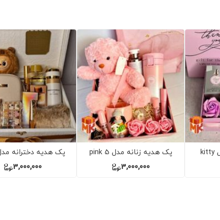
پک هدیه مردانه مدل بلک 7
پک هدیه 
black 2
2,900,000
2,850,000