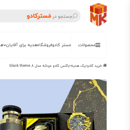
مَسترکادو
جستجو در
محصولات
مستر کادو
فروشگاه
هدیه برای آقایان
هد
خرید کادو
پک هدیه
باکس کادو مردانه مدل black theme 8