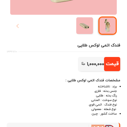
فندک اتمی لوکس طلایی
1336770
قیمت
1,000,000
مشخصات فندک اتمی لوکس طلایی :
برند : ناشناخته
جنس بدنه : فلزی
رنگ بدنه : طلایی
نوع سوخت : المنتی
نوع فندک : اتمی قوی
نوع شعله : معمولی
ساخت کشور : چین