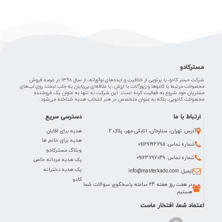
مسترکادو
شرکت مستر کادو، با پرتویی از خلاقیت و ایده‌های نوآورانه، از سال 1398 در عرصه فروش
محصولات مرتبط با کادوها و زیورآلات با ارزش، با علاقه‌ای بی‌پایان به جلب لبخند روی لب‌های
مشتریان خود شروع به فعالیت کرده است. این شرکت نه تنها به عنوان یک فروشنده
محصولات کادویی، بلکه به عنوان متخصص در هنر انتخاب هدیه شناخته می‌شود.
ارتباط با ما
دسترسی سریع
هدیه برای اقایان
آدرس: تهران، ستارخان، اتابکی مهر، پلاک 2
هدیه برای خانم ها
شماره تماس: 09129622795
وبلاگ مسترکادو
شماره تماس: 09123797049
پک هدیه مردانه خاص
پک هدیه دخترانه
ایمیل: info@masterkado.com
کادو
در هفت روز هفته 24 ساعته پاسخگوی سوالات شما
هستیم.
اعتماد شما، افتخار ماست