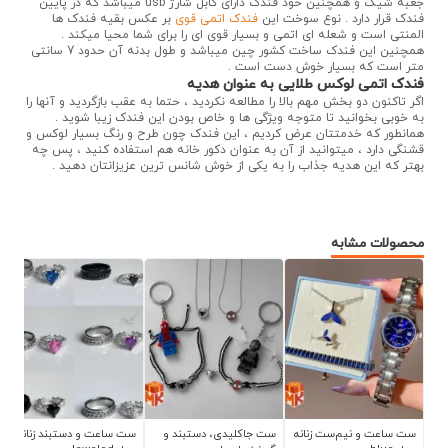
جعبه شیک و همچنین خود فندک دارای کابل شارژ usb میباشد که در پایین
فندک قرار دارد . نوع سوخت این
فندک اتمی قوی
بر عکس بقیه فندک ها
المنتی است و شعله ای اتمی و بسیار قوی ای را برای شما محیا میکند .
همچنین این فندک ساخت کشور چین میباشد و طول بدنه آن حدود 7 سانتی
متر است که بسیار خوش دست است .
فندک اتمی لوکس طلایی به عنوان هدیه
اگر تاکنون دو بخش مهم بالا را مطالعه نکردید ، حتما به عقب بازگردید و آنها را
به خوبی بخوانید تا متوجه ویژگی ها و خاص بودن این فندک زیبا شوید .
همانطور که خدمتتان عرض کردیم ، این فندک چون طرح و رنگ بسیار لوکس و
قشنگی دارد ، میتوانید از آن به عنوان دکور خانه هم استفاده کنید ، پس چه
بهتر که این هدیه جذاب را به یکی از خوش شانس ترین عزیزانتان دهید .
محصولات مشابه
ی، دستبند و
ست ساعت و دستبند زنانه
ست جا کلیدی اسپایدمن
ست ساعت و نیم‌