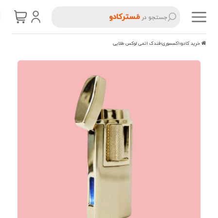
مَسترکادو
جستجو در
خرید کادو
اکسسوری
فندک اتمی لوکس طلایی