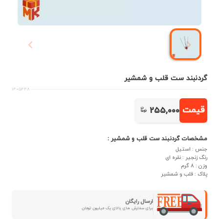
گردنبند ست قلب و شمشیر
1405448
قیمت
255,000
مشخصات گردنبند ست قلب و شمشیر :
جنس : استیل
رنگ زنجیر : نقره ای
وزن : 8 گرم
پلاک : قلب و شمشیر
ارسال رایگان
برای سفارش های بالای یک میلیون تومان