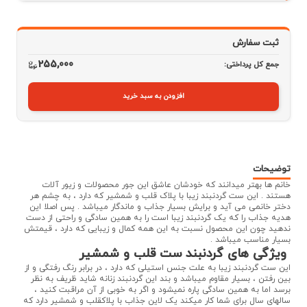
ثبت سفارش
255,000
جمع کل پرداختی:
افزودن به سبد خرید
توضیحات
خانم ها بهتر میدانند که خودشان عاشق این جور محصولات و زیور آلات
هستند . این ست گردنبند زیبا با پلاک قلب و شمشیر که دارد ، به چشم هر
دختر خانمی می آید و برایش بسیار جذاب و ماندگار میباشد . پس اصلا این
هدیه جذاب را که یک گردنبند زیبا است را به همین سادگی و راحتی از دست
ندهید چون این محصول نسبت به این همه کمال و زیبایی که دارد ، قیمتش
بسیار مناسب میباشد .
ویژگی های گردنبند ست قلب و شمشیر
این ست گردنبند زیبا به علت جنس استیلی که دارد ، در برابر رنگ رفتگی و از
بین رفتن ، بسیار مقاوم میباشد و بند این گردنبند زنانه شاید ظریف به نظر
برسد اما به همین سادگی پاره نمیشود و اگر به خوبی از آن مراقبت کنید ،
سالهای سال برای شما کار میکند یک لاین جذاب با پلاکقلب و شمشیر دارد که