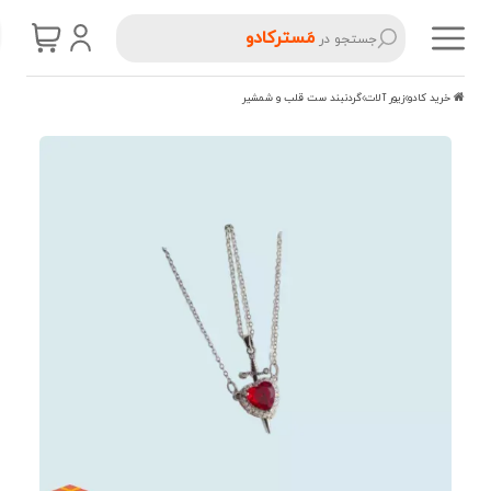
مَسترکادو
جستجو در
خرید کادو
زیور آلات
گردنبند ست قلب و شمشیر