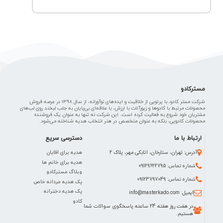
مسترکادو
شرکت مستر کادو، با پرتویی از خلاقیت و ایده‌های نوآورانه، از سال 1398 در عرصه فروش
محصولات مرتبط با کادوها و زیورآلات با ارزش، با علاقه‌ای بی‌پایان به جلب لبخند روی لب‌های
مشتریان خود شروع به فعالیت کرده است. این شرکت نه تنها به عنوان یک فروشنده
محصولات کادویی، بلکه به عنوان متخصص در هنر انتخاب هدیه شناخته می‌شود.
ارتباط با ما
دسترسی سریع
هدیه برای اقایان
آدرس: تهران، ستارخان، اتابکی مهر، پلاک 2
هدیه برای خانم ها
شماره تماس: 09129622795
وبلاگ مسترکادو
شماره تماس: 09123797049
پک هدیه مردانه خاص
پک هدیه دخترانه
ایمیل: info@masterkado.com
کادو
در هفت روز هفته 24 ساعته پاسخگوی سوالات شما
هستیم.