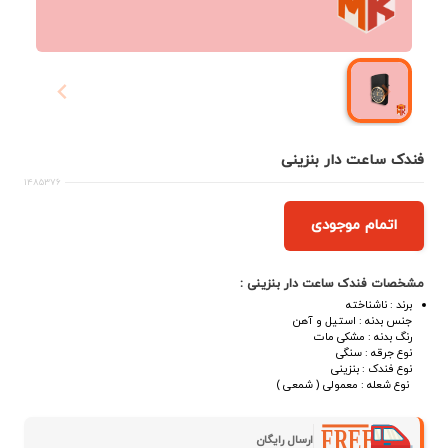
فندک ساعت دار بنزینی
1485376
اتمام موجودی
مشخصات فندک ساعت دار بنزینی :
برند : ناشناخته
جنس بدنه : استیل و آهن
رنگ بدنه : مشکی مات
نوع جرقه : سنگی
نوع فندک : بنزینی
نوع شعله : معمولی ( شمعی )
ارسال رایگان