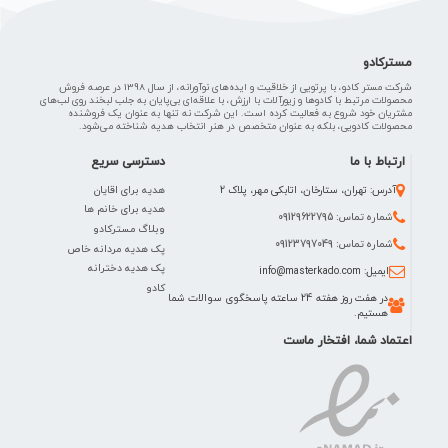
مسترکادو
شرکت مستر کادو، با پرتویی از خلاقیت و ایده‌های نوآورانه، از سال 1398 در عرصه فروش
محصولات مرتبط با کادوها و زیورآلات با ارزش، با علاقه‌ای بی‌پایان به جلب لبخند روی لب‌های
مشتریان خود شروع به فعالیت کرده است. این شرکت نه تنها به عنوان یک فروشنده
محصولات کادویی، بلکه به عنوان متخصص در هنر انتخاب هدیه شناخته می‌شود.
ارتباط با ما
دسترسی سریع
هدیه برای اقایان
آدرس: تهران، ستارخان، اتابکی مهر، پلاک 2
هدیه برای خانم ها
شماره تماس: 09129622795
وبلاگ مسترکادو
شماره تماس: 09123797049
پک هدیه مردانه خاص
پک هدیه دخترانه
ایمیل: info@masterkado.com
کادو
در هفت روز هفته 24 ساعته پاسخگوی سوالات شما
هستیم.
اعتماد شما، افتخار ماست