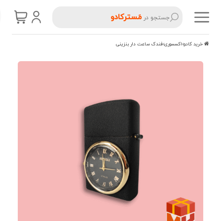
مَسترکادو
جستجو در
خرید کادو
اکسسوری
فندک ساعت دار بنزینی