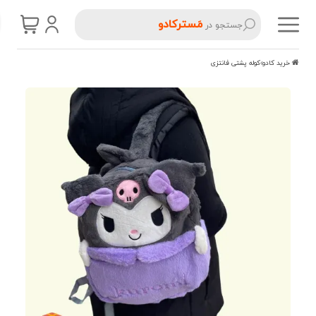
مَسترکادو
جستجو در
خرید کادو
کوله پشتی فانتزی