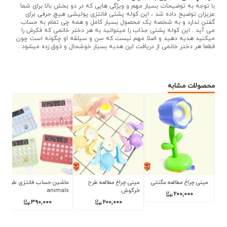
با توجه به توضیحات بسیار مهم و ویژگی هایی که در دو بخش بالا برای شما
عزیزان توضیح داده شد ، این کوله پشتی فانتزی پولیشی هیچ حرفی برای
گفتن ندارد و به شخصه یک محصول بسیار کامل و همه چی تمام به حساب
می آید . این کوله پشتی جذاب را میتوانید به هر دختر خانمی که فکرش را
میکنید هدیه دهید و اصلا مهم نیست که سن و سیلقه او چگونه است چون
قطعا هر دختر خانمی از دریافت این هدیه بسیار خوشحال و ذوق زده میشود .
محصولات مشابه
 حساب فانتزی طرح
ناخن گیر محافظ دار طرح
ست شش عددی هایلایتر
an
حیوانات
شیر پاکتی
175,000
000
80,000
390,000