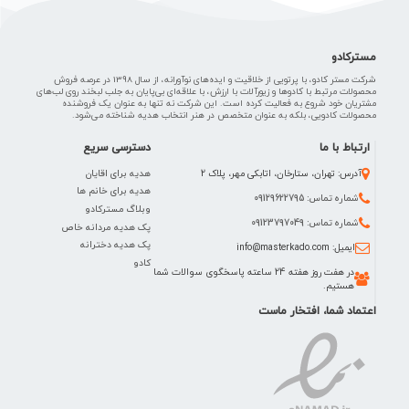
مسترکادو
شرکت مستر کادو، با پرتویی از خلاقیت و ایده‌های نوآورانه، از سال 1398 در عرصه فروش
محصولات مرتبط با کادوها و زیورآلات با ارزش، با علاقه‌ای بی‌پایان به جلب لبخند روی لب‌های
مشتریان خود شروع به فعالیت کرده است. این شرکت نه تنها به عنوان یک فروشنده
محصولات کادویی، بلکه به عنوان متخصص در هنر انتخاب هدیه شناخته می‌شود.
ارتباط با ما
دسترسی سریع
هدیه برای اقایان
آدرس: تهران، ستارخان، اتابکی مهر، پلاک 2
هدیه برای خانم ها
شماره تماس: 09129622795
وبلاگ مسترکادو
شماره تماس: 09123797049
پک هدیه مردانه خاص
پک هدیه دخترانه
ایمیل: info@masterkado.com
کادو
در هفت روز هفته 24 ساعته پاسخگوی سوالات شما
هستیم.
اعتماد شما، افتخار ماست