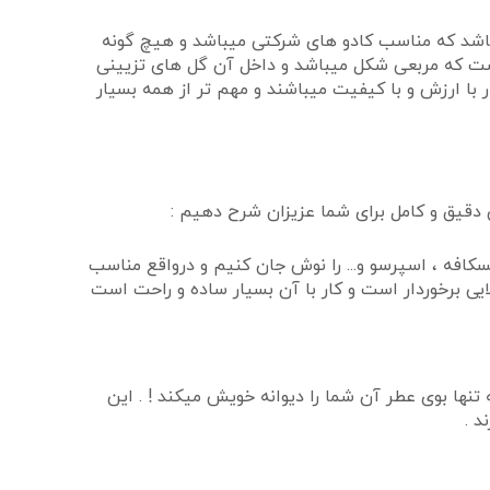
باشد که مناسب کادو های شرکتی میباشد و هیچ گونه
محدودیت سنی خاصی ندارد و مناسب تمام آقایان و خانم ها نیز میباشد . هاردباکس این پک جذاب 25 در 25 است که مربعی شکل میباشد و داخل آن گل های تزیینی
 ارزش و با کیفیت میباشند و مهم تر از همه بسیار
 دقیق و کامل برای شما عزیزان شرح دهیم :
کافه ، اسپرسو و... را نوش جان کنیم و درواقع مناسب
شیدنی های گرم دارند ! . این فرنچ پرس 350 میل از کیفیت بسیار بالایی برخوردار است و کار با آن بسیار ساده و راحت است
ا بوی عطر آن شما را دیوانه خویش میکند ! . این
 .