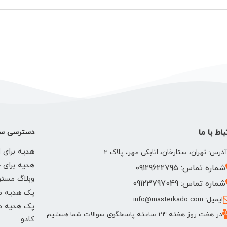
باط با ما
دسترسی سر
هدیه برای ا
درس: تهران، ستارخان، اتابکی مهر، پلاک 2
هدیه برای 
شماره تماس: 09129622795
وبلاگ مستر
شماره تماس: 09123797049
پک هدیه م
ایمیل: info@masterkado.com
پک هدیه دخ
در هفت روز هفته 24 ساعته پاسخگوی سوالات شما هستیم.
کادو