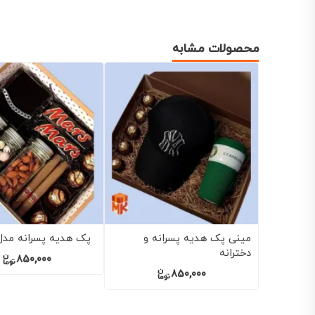
محصولات مشابه
پک هدیه پسرانه مدل black
پک هدیه پسرانه مدل black
6
them 4
1,600,000
730,000