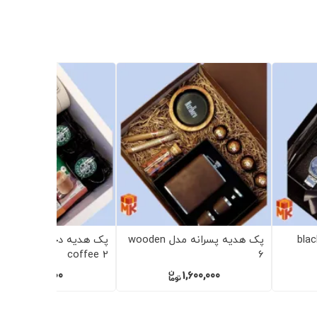
پک هدیه دخترانه مدل red
theme
theme
1,250,000
675,000