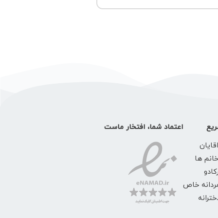
یع
اعتماد شما، افتخار ماست
قایان
خانم ها
کادو
ردانه خاص
ترانه