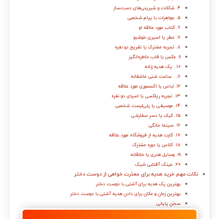
۴. شکلات و شیرینی‌های دست‌ساز
۵. جواهرات با پیام شخصی
۶. کتاب مورد علاقه او
۷. عطر یا اسپری خوشبو
۸. تجربه مشترک یا تفریح دو نفره
۹. عکس یا قاب خاطره‌انگیز
۱۰. پک هدیه زنانه
۱۱. . ساعت شنی عاشقانه
۱۲. لباس یا اکسسوری مورد علاقه
۱۳. تجربه ریلکسی یا اسپای دو نفره
۱۴. موسیقی یا پلی‌لیست شخصی
۱۵. کیک یا دسر سفارشی
۱۶. سینما خانگی
۱۷. کارت هدیه از فروشگاه مورد علاقه
۱۸. کلاس یا دوره مشترک
۱۹. وسایل هنری یا خلاقانه
۲۰. عینک آفتابی شیک
نکات مهم خرید هدیه برای معذرت خواهی از دوست دختر
بهترین پک هدیه برای آشتی با دوست دختر
بهترین زمان و مکان برای دادن هدیه آشتی با دوست دختر
سخن پایانی