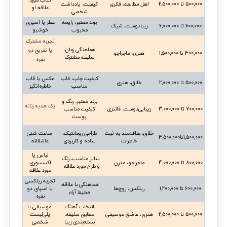
کتاب مورد
500,000 تا 2,500,000
اهل مطالعه، فکری
کیفیت، یادداشت
علاقه او
شخصی
برند معتبر، رایحه
عطر یا اسپری
600,000 تا 6,000,000
زیبا‌دوست، شیک
محبوب
خوشبو
تجربه مشترک
هماهنگی زمان،
یا تفریح دو
400,000 تا 1,500,000
هنری، ماجراجو
سلیقه مشترک
نفره
کیفیت چاپ، قاب
عکس یا قاب
500,000 تا 2,000,000
خلاق، هنری
مناسب
خاطره‌انگیز
برند معتبر، رنگ و
پک هدیه زنانه
700,000 تا 3,000,000
زیبایی‌دوست، فانتزی
کیفیت مناسب
پوست
خلاق، علاقه‌مند به ثبت
طراحی رومانتیک،
ساعت شنی
1,500,000تا4,500,000
خاطرات
ساده و کاربردی
عاشقانه
لباس یا
سایز مناسب، رنگ
800,000 تا 4,000,000
ماجراجو، مدرن
اکسسوری
و طرح مورد علاقه
مورد علاقه
تجربه ریلکسی
هماهنگی با علاقه،
600,000 تا 1,200,000
ریلکس، زوج‌ها
یا اسپای دو
محیط آرام
نفره
انتخاب آهنگ
موسیقی یا
500,000 تا 2,500,000
هنری، عاشق موسیقی
مطابق سلیقه،
پلی‌لیست
بسته‌بندی زیبا
شخصی