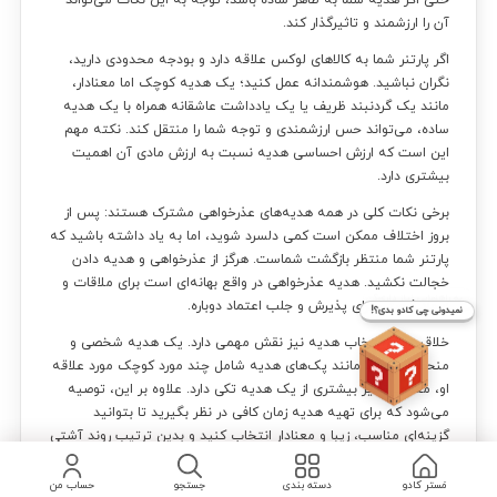
آن را ارزشمند و تاثیرگذار کند.
اگر پارتنر شما به کالاهای لوکس علاقه دارد و بودجه محدودی دارید،
نگران نباشید. هوشمندانه عمل کنید؛ یک هدیه کوچک اما معنادار،
مانند یک گردنبند ظریف یا یک یادداشت عاشقانه همراه با یک هدیه
ساده، می‌تواند حس ارزشمندی و توجه شما را منتقل کند. نکته مهم
این است که ارزش احساسی هدیه نسبت به ارزش مادی آن اهمیت
بیشتری دارد.
برخی نکات کلی در همه هدیه‌های عذرخواهی مشترک هستند: پس از
بروز اختلاف ممکن است کمی دلسرد شوید، اما به یاد داشته باشید که
پارتنر شما منتظر بازگشت شماست. هرگز از عذرخواهی و هدیه دادن
خجالت نکشید. هدیه عذرخواهی در واقع بهانه‌ای است برای ملاقات و
به راهنمایی نیاز داری؟
ایجاد فرصتی برای پذیرش و جلب اعتماد دوباره.
نمیدونی چی کادو بدی؟!
خلاقیت در انتخاب هدیه نیز نقش مهمی دارد. یک هدیه شخصی و
منحصر به فرد، مانند پک‌های هدیه شامل چند مورد کوچک مورد علاقه
او، معمولاً تاثیر بیشتری از یک هدیه تکی دارد. علاوه بر این، توصیه
می‌شود که برای تهیه هدیه زمان کافی در نظر بگیرید تا بتوانید
گزینه‌ای مناسب، زیبا و معنادار انتخاب کنید و بدین ترتیب روند آشتی
به بهترین شکل پیش رود.
مَستر کادو
دسته بندی
جستجو
حساب من