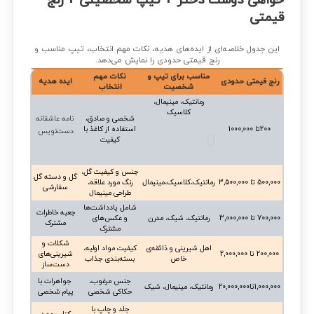
خواهی دوست دختر + تیپ شخصیتی + رنج
قیمتی
این جدول خلاصه‌ای از ایده‌های هدیه، نکات مهم انتخاب، تیپ مناسب و
رنج قیمتی حدودی را نمایش می‌دهد.
مناسب برای تیپ و
نکات مهم
رنج قیمتی حدودی
ایده هدیه
شخصیت
انتخاب
رمانتیک، مینیمال،
کلاسیک
شخصی و صادق،
نامه عاشقانه
200تا 1000,000
استفاده از کاغذ با
دست‌نویس
کیفیت
جنس و کیفیت گل،
گل و دسته گل
500,000 تا 3,500,000
رمانتیک،کلاسیک،مینیمال
رنگ مورد علاقه،
سفارشی
طراحی مینیمال
شامل یادداشت‌ها
جعبه خاطرات
700,000 تا 3,000,000
رمانتیک، شیک، مدرن
و عکس‌های
مشترک
مشترک
شکلات و
اهل شیرینی و ذائقه‌ی
کیفیت مواد اولیه،
200,000 تا 2,000,000
شیرینی‌های
خاص
بسته‌بندی جذاب
دست‌ساز
جنس مرغوب،
جواهرات با
1,000,000تا20,000,000
رمانتیک، مینیمال، شیک
حکاکی شخصی
پیام شخصی
جلد و چاپ با