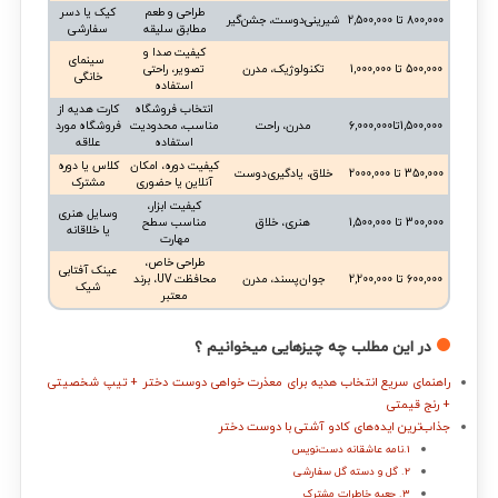
طراحی و طعم
کیک یا دسر
800,000 تا 2,500,000
شیرینی‌دوست، جشن‌گیر
مطابق سلیقه
سفارشی
کیفیت صدا و
سینمای
500,000 تا 1,000,000
تکنولوژیک، مدرن
تصویر، راحتی
خانگی
استفاده
انتخاب فروشگاه
کارت هدیه از
1,500,000تا6,000,000
مدرن، راحت‌
مناسب، محدودیت
فروشگاه مورد
استفاده
علاقه
کیفیت دوره، امکان
کلاس یا دوره
350,000 تا 2000,000
خلاق، یادگیری‌دوست
آنلاین یا حضوری
مشترک
کیفیت ابزار،
وسایل هنری
300,000 تا 1,500,000
هنری، خلاق
مناسب سطح
یا خلاقانه
مهارت
طراحی خاص،
عینک آفتابی
600,000 تا 2,200,000
جوان‌پسند، مدرن
محافظت UV، برند
شیک
معتبر
در این مطلب چه چیزهایی میخوانیم ؟
راهنمای سریع انتخاب هدیه برای معذرت خواهی دوست دختر + تیپ شخصیتی
+ رنج قیمتی
جذاب‌ترین ایده‌های کادو آشتی با دوست دختر
1.نامه عاشقانه دست‌نویس
۲. گل و دسته گل سفارشی
۳. جعبه خاطرات مشترک