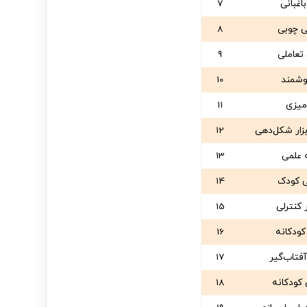
غبانی
7
 چوبی
8
تعاملی
9
وشمند
10
میزی
11
زار شکل‌دهی
12
 علمی
13
 کودک
14
 کنترلی
15
ودکانه
16
فتاب‌گیر
17
کودکانه
18