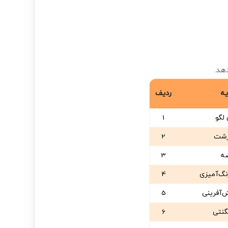
هد.
یه
ردیف
 لگو
1
درشت
2
ه
3
گ‌آمیزی
4
‌آفرینی
5
گنتی
6