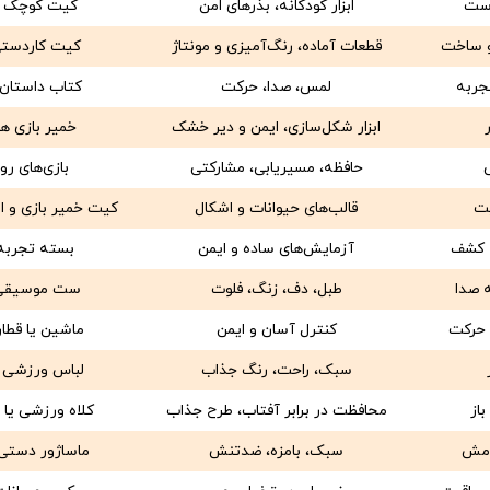
وست
ابزار کودکانه، بذرهای امن
کیت کوچک با
و ساخت
قطعات آماده، رنگ‌آمیزی و مونتاژ
کیت کاردستی
جربه
لمس، صدا، حرکت
کتاب داستان 
ابزار شکل‌سازی، ایمن و دیر خشک
خمیر بازی ه
حافظه، مسیر‌یابی، مشارکتی
بازی‌های رو
یت
قالب‌های حیوانات و اشکال
کیت خمیر بازی و اب
ه کشف
آزمایش‌های ساده و ایمن
بسته تجربه
ه صدا
طبل، دف، زنگ، فلوت
ست موسیقی
ه حرکت
کنترل آسان و ایمن
ماشین یا قطار
سبک، راحت، رنگ جذاب
لباس ورزشی ک
از
محافظت در برابر آفتاب، طرح جذاب
کلاه ورزشی یا آ
رامش
سبک، بامزه، ضدتنش
ماساژور دستی 