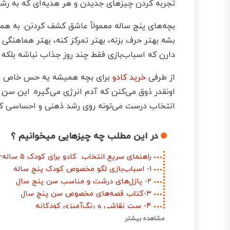
تجربه کردن چیزهای جدیدن و هر هدیه‌ای که به رشد،
بچه‌های پنج ساله معمولاً عاشق کشف کردنن. به هم
بشه بهتر حرف بزنه، بهتر تمرکز کنه، بهتر هماهنگی
دارن که اسباب‌بازی فقط چند روز جذاب نباشه بلکه 
از طرفی
خرید کادو
برای بچه همیشه یه حس خاص داره
اونقدر ذوق می‌کنن که آدم انرژی می‌گیره. این سن
انتخاب درست می‌تونه روی رشد ذهنی و احساسی کود
در این مطلب چه چیزهایی میخوانیم ؟
راهنمای سریع انتخاب کادو برای کودک 5 ساله+ تیپ شخصیتی + رنج قیمتی
۱- اسباب‌بازی لگو مخصوص کودک پنج ساله
۲- پازل‌های درشت و مناسب سن پنج سال
۳-کتاب قصه‌های مخصوص سن پنج سال
۴- ست نقاشی و رنگ‌آمیزی کودکانه
۵- اسباب‌بازی‌های نقش‌آفرینی مثل دکتر، آشپز یا آتش‌نشان
مشاهده بیشتر